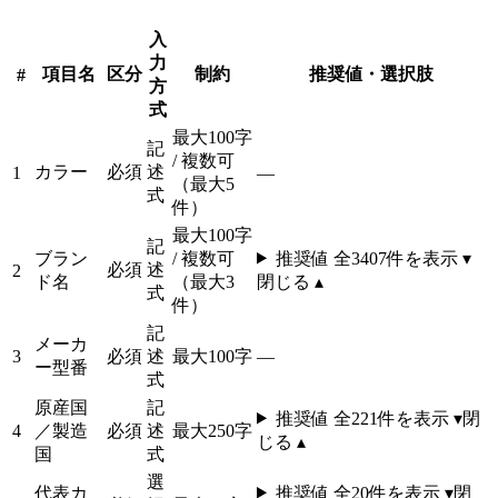
入
力
項目名
区分
制約
推奨値・選択肢
#
方
式
最大100字
記
/ 複数可
カラー
必須
述
1
—
（最大5
式
件）
最大100字
記
ブラン
/ 複数可
推奨値 全
3407
件を表示 ▾
必須
述
2
ド名
（最大3
閉じる ▴
式
件）
記
メーカ
3
必須
述
最大100字
—
ー型番
式
原産国
記
推奨値 全
221
件を表示 ▾
閉
4
／製造
必須
述
最大250字
じる ▴
国
式
選
代表カ
推奨値 全
20
件を表示 ▾
閉