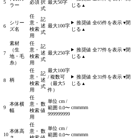
5
必須
択
最大50字
ラー
じる ▴
式
任
記
シリー
意・
推奨値 全
65
件を表示 ▾
閉
述
最大100字
6
ズ名
検索
じる ▴
式
用
素材
任
記
（生
意・
推奨値 全
77
件を表示 ▾
閉
述
最大250字
7
地・毛
検索
じる ▴
式
糸）
用
任
最大100字
記
意・
/ 複数可
推奨値 全
31
件を表示 ▾
閉
柄
述
8
検索
（最大5
じる ▴
式
用
件）
任
単位 cm /
本体横
意・
数
9
cm
mm
m
範囲 0.0〜
幅
検索
値
999999999
用
任
単位 cm /
本体高
意・
数
10
cm
mm
m
範囲 0.0〜
さ
検索
値