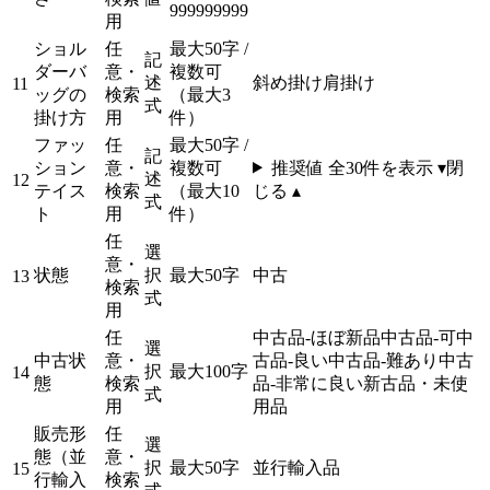
999999999
用
ショル
任
最大50字 /
記
ダーバ
意・
複数可
述
斜め掛け
肩掛け
11
ッグの
検索
（最大3
式
掛け方
用
件）
ファッ
任
最大50字 /
記
ション
意・
複数可
推奨値 全
30
件を表示 ▾
閉
述
12
テイス
検索
（最大10
じる ▴
式
ト
用
件）
任
選
意・
状態
択
最大50字
中古
13
検索
式
用
任
中古品-ほぼ新品
中古品-可
中
選
中古状
意・
古品-良い
中古品-難あり
中古
択
最大100字
14
態
検索
品-非常に良い
新古品・未使
式
用
用品
販売形
任
選
態（並
意・
択
最大50字
並行輸入品
15
行輸入
検索