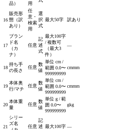
式
品）
用
任
販売形
選
意・
態（訳
択
最大50字
訳あり
16
検索
あり）
式
用
ブラン
最大100字
記
ド名
/ 複数可
任意
述
17
—
（カ
（最大3
式
ナ）
件）
単位 cm /
持ち手
数
任意
18
cm
mm
範囲 0.0〜
の長さ
値
999999999
単位 cm /
本体奥
数
任意
19
cm
mm
範囲 0.0〜
行/マチ
値
999999999
単位 g / 範
本体重
数
任意
20
g
kg
囲 0.0〜
量
値
999999999
シリー
記
ズ名
任意
述
最大100字
21
—
（カ