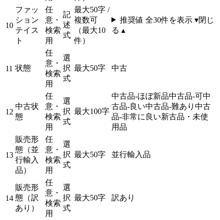
ファッ
任
最大50字 /
記
ション
意・
複数可
推奨値 全
30
件を表示 ▾
閉じ
述
10
テイス
検索
（最大10
る ▴
式
ト
用
件）
任
選
意・
状態
択
最大50字
中古
11
検索
式
用
任
中古品-ほぼ新品
中古品-可
中
選
中古状
意・
古品-良い
中古品-難あり
中古
択
最大100字
12
態
検索
品-非常に良い
新古品・未使
式
用
用品
販売形
任
選
態（並
意・
択
最大50字
並行輸入品
13
行輸入
検索
式
品）
用
任
販売形
選
意・
態（訳
択
最大50字
訳あり
14
検索
あり）
式
用