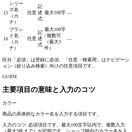
シリー
記
ズ名
任意
述
最大100字
15
—
（カ
式
ナ）
ブラン
最大100字
記
ド名
/ 複数可
任意
述
16
—
（カ
（最大3
式
ナ）
件）
区分「必須」は登録に必須、「任意・検索用」はナビゲーシ
ョン（絞り込み検索）向けの任意項目です。
GUIDE
主要項目の意味と入力のコツ
カラー
商品の具体的なカラー名を入力する項目です。
入力のコツ:
必須項目です。最大100文字以内で、複数入力
（最大5件まで）が可能です。ショップ独自のカラー名を入