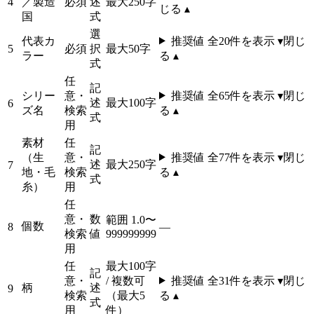
4
／製造
必須
述
最大250字
じる ▴
国
式
選
代表カ
推奨値 全
20
件を表示 ▾
閉じ
5
必須
択
最大50字
ラー
る ▴
式
任
記
シリー
意・
推奨値 全
65
件を表示 ▾
閉じ
述
最大100字
6
ズ名
検索
る ▴
式
用
素材
任
記
（生
意・
推奨値 全
77
件を表示 ▾
閉じ
述
最大250字
7
地・毛
検索
る ▴
式
糸）
用
任
意・
数
範囲 1.0〜
個数
8
—
検索
値
999999999
用
任
最大100字
記
意・
/ 複数可
推奨値 全
31
件を表示 ▾
閉じ
柄
述
9
検索
（最大5
る ▴
式
用
件）