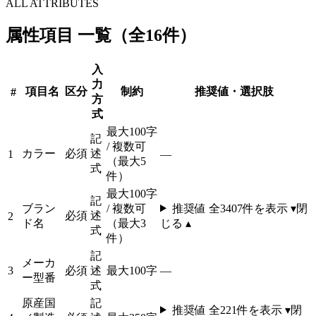
ALL ATTRIBUTES
属性項目 一覧（全16件）
入
力
項目名
区分
制約
推奨値・選択肢
#
方
式
最大100字
記
/ 複数可
カラー
必須
述
1
—
（最大5
式
件）
最大100字
記
ブラン
/ 複数可
推奨値 全
3407
件を表示 ▾
閉
必須
述
2
ド名
（最大3
じる ▴
式
件）
記
メーカ
3
必須
述
最大100字
—
ー型番
式
原産国
記
推奨値 全
221
件を表示 ▾
閉