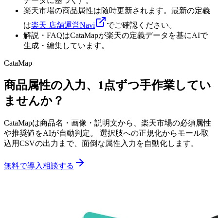
データに基づく）。
楽天市場の商品属性は随時更新されます。最新の定義
は
楽天 店舗運営Navi
でご確認ください。
解説・FAQはCataMapが楽天の定義データを基にAIで
生成・編集しています。
CataMap
商品属性の入力、1点ずつ手作業してい
ませんか？
CataMapは商品名・画像・説明文から、楽天市場の必須属性
や推奨値をAIが自動判定。 選択肢への正規化からモール取
込用CSVの出力まで、面倒な属性入力を自動化します。
無料で導入相談する