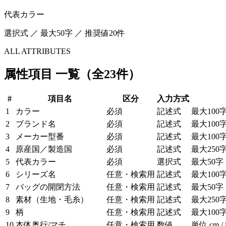
代表カラー
選択式 ／ 最大50字 ／ 推奨値20件
ALL ATTRIBUTES
属性項目 一覧（全23件）
#
項目名
区分
入力方式
1
カラー
必須
記述式
最大100
2
ブランド名
必須
記述式
最大100
3
メーカー型番
必須
記述式
最大100
4
原産国／製造国
必須
記述式
最大250
5
代表カラー
必須
選択式
最大50字
6
シリーズ名
任意・検索用
記述式
最大100
7
バッグの開閉方法
任意・検索用
記述式
最大50字
8
素材（生地・毛糸）
任意・検索用
記述式
最大250
9
柄
任意・検索用
記述式
最大100
10
本体奥行/マチ
任意・検索用
数値
単位 cm /