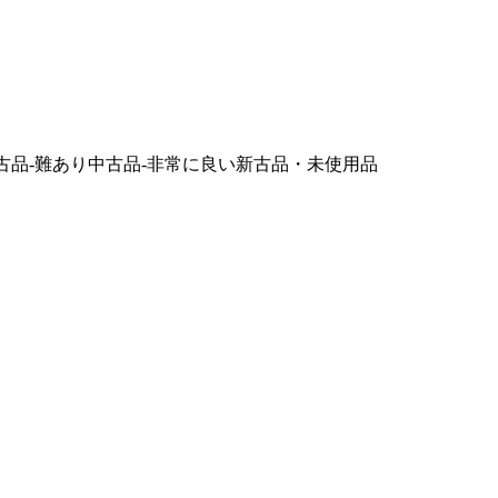
古品-難あり
中古品-非常に良い
新古品・未使用品