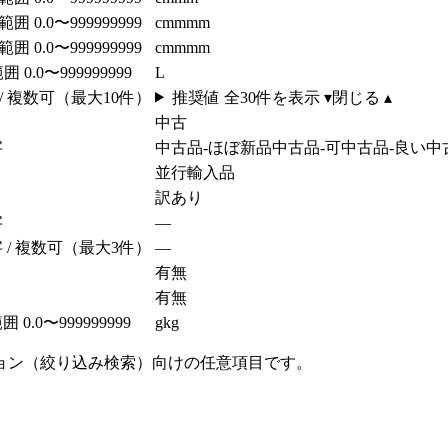
 範囲 0.0〜999999999
cm
mm
m
 範囲 0.0〜999999999
cm
mm
m
範囲 0.0〜999999999
L
 / 複数可（最大10件）
推奨値 全
30
件を表示 ▾
閉じる ▴
中古
字
中古品-ほぼ新品
中古品-可
中古品-良い
中
並行輸入品
訳あり
字
—
字 / 複数可（最大3件）
—
有
無
有
無
範囲 0.0〜999999999
g
kg
ョン（絞り込み検索）向けの任意項目です。