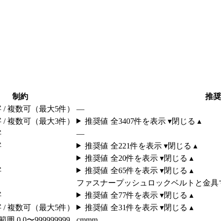
制約
推奨
字 / 複数可（最大5件）
—
字 / 複数可（最大3件）
推奨値 全
3407
件を表示 ▾
閉じる ▴
字
—
字
推奨値 全
221
件を表示 ▾
閉じる ▴
推奨値 全
20
件を表示 ▾
閉じる ▴
字
推奨値 全
65
件を表示 ▾
閉じる ▴
ファスナー
プッシュロック
ベルトと金具
字
推奨値 全
77
件を表示 ▾
閉じる ▴
字 / 複数可（最大5件）
推奨値 全
31
件を表示 ▾
閉じる ▴
 範囲 0.0〜999999999
cm
mm