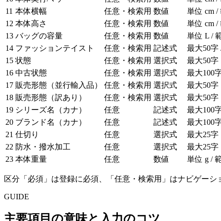
11
本体横幅
任意・検索用
数値
単位 cm /
12
本体高さ
任意・検索用
数値
単位 cm /
13
バッグの容量
任意・検索用
数値
単位 L / 
14
ファッションテイスト
任意・検索用
記述式
最大50字
15
状態
任意・検索用
選択式
最大50字
16
中古状態
任意・検索用
選択式
最大100
17
販売形態（並行輸入品）
任意・検索用
選択式
最大50字
18
販売形態（訳あり）
任意・検索用
選択式
最大50字
19
シリーズ名（カナ）
任意
記述式
最大100
20
ブランド名（カナ）
任意
記述式
最大100
21
仕切り
任意
選択式
最大25字
22
防水・撥水加工
任意
選択式
最大25字
23
本体重量
任意
数値
単位 g / 
区分「必須」は登録に必須、「任意・検索用」はナビゲーシ
GUIDE
主要項目の意味と入力のコツ