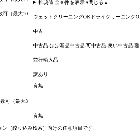
推奨値 全
30
件を表示 ▾
閉じる ▴
複数可（最大10
ウェットクリーニングOK
ドライクリーニングO
中古
中古品-ほぼ新品
中古品-可
中古品-良い
中古品-
並行輸入品
訳あり
有
無
—
 複数可（最大3
—
有
無
ョン（絞り込み検索）向けの任意項目です。