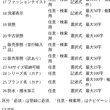
ファッションテイスト
記述式
17
用
件）
任意・検索
最大50字 / 
洗濯表示
記述式
18
用
件）
任意・検索
状態
選択式
最大50字
19
用
任意・検索
中古状態
選択式
最大100字
20
用
販売形態（並行輸入
任意・検索
選択式
最大50字
21
品）
用
任意・検索
販売形態（訳あり）
選択式
最大50字
22
用
23
A4サイズ収納可能
任意
選択式
最大25字
24
シリーズ名（カナ）
任意
記述式
最大100字
最大100字 /
ブランド名（カナ）
任意
記述式
25
件）
26
防水・撥水加工
任意
選択式
最大25字
区分「必須」は登録に必須、「任意・検索用」はナビゲーシ
GUIDE