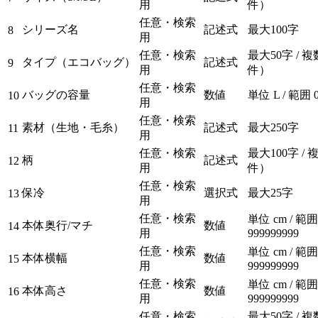
用
件）
任意・検索
シリーズ名
記述式
最大100字
8
用
任意・検索
最大50字 / 
タイプ（エコバッグ）
記述式
9
用
件）
任意・検索
バッグの容量
数値
単位 L / 範囲 0
10
用
任意・検索
素材（生地・毛糸）
記述式
最大250字
11
用
任意・検索
最大100字 /
柄
記述式
12
用
件）
任意・検索
保冷
選択式
最大25字
13
用
任意・検索
単位 cm / 範囲
本体奥行/マチ
数値
14
用
999999999
任意・検索
単位 cm / 範囲
本体横幅
数値
15
用
999999999
任意・検索
単位 cm / 範囲
本体高さ
数値
16
用
999999999
任意・検索
最大50字 / 