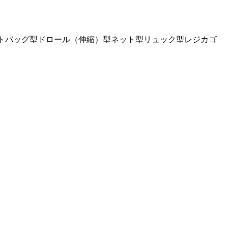
トバッグ型
ドロール（伸縮）型
ネット型
リュック型
レジカゴ