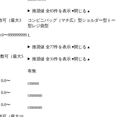
推奨値 全
65
件を表示 ▾
閉じる ▴
複数可（最大3
コンビニバッグ（マチ広）型
ショルダー型
トー
型
レジ袋型
.0〜999999999
L
推奨値 全
77
件を表示 ▾
閉じる ▴
 複数可（最大5
推奨値 全
31
件を表示 ▾
閉じる ▴
有
無
 0.0〜
cm
mm
 0.0〜
cm
mm
m
 0.0〜
cm
mm
m
複数可（最大10