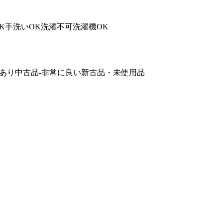
K
手洗いOK
洗濯不可
洗濯機OK
難あり
中古品-非常に良い
新古品・未使用品