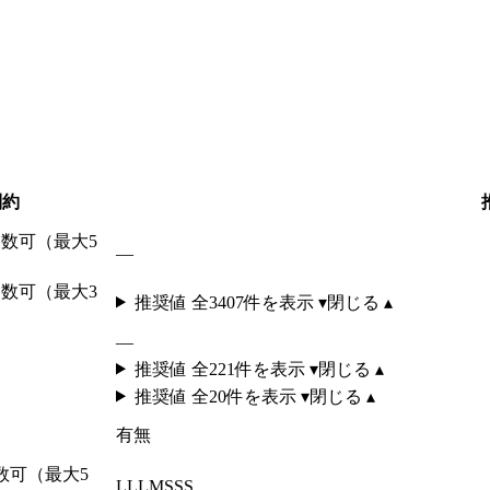
制約
 複数可（最大5
—
 複数可（最大3
推奨値 全
3407
件を表示 ▾
閉じる ▴
—
推奨値 全
221
件を表示 ▾
閉じる ▴
推奨値 全
20
件を表示 ▾
閉じる ▴
有
無
複数可（最大5
L
LL
M
S
SS