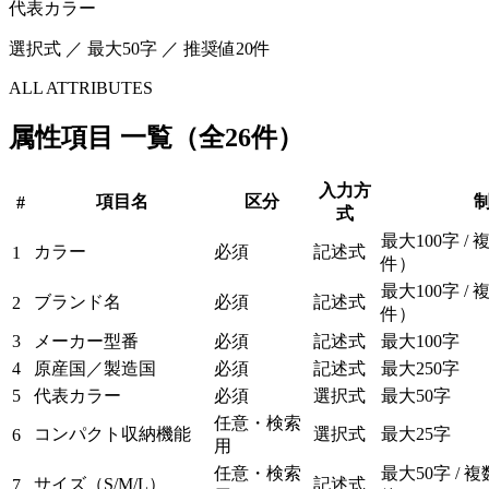
代表カラー
選択式 ／ 最大50字 ／ 推奨値20件
ALL ATTRIBUTES
属性項目 一覧（全26件）
入力方
項目名
区分
#
式
最大100字 /
カラー
必須
記述式
1
件）
最大100字 /
ブランド名
必須
記述式
2
件）
3
メーカー型番
必須
記述式
最大100字
4
原産国／製造国
必須
記述式
最大250字
5
代表カラー
必須
選択式
最大50字
任意・検索
コンパクト収納機能
選択式
最大25字
6
用
任意・検索
最大50字 / 
サイズ（S/M/L）
記述式
7