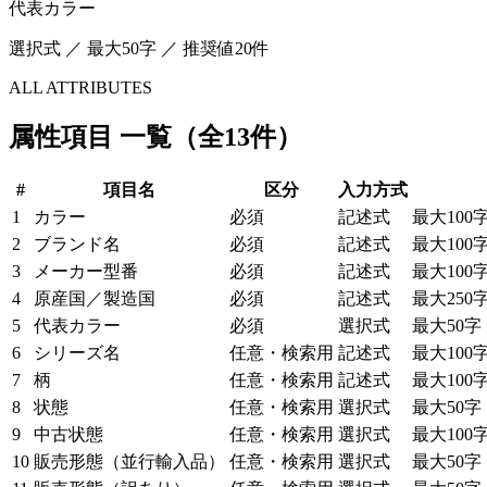
代表カラー
選択式 ／ 最大50字 ／ 推奨値20件
ALL ATTRIBUTES
属性項目 一覧（全13件）
#
項目名
区分
入力方式
1
カラー
必須
記述式
最大100
2
ブランド名
必須
記述式
最大100
3
メーカー型番
必須
記述式
最大100
4
原産国／製造国
必須
記述式
最大250
5
代表カラー
必須
選択式
最大50字
6
シリーズ名
任意・検索用
記述式
最大100
7
柄
任意・検索用
記述式
最大100
8
状態
任意・検索用
選択式
最大50字
9
中古状態
任意・検索用
選択式
最大100
10
販売形態（並行輸入品）
任意・検索用
選択式
最大50字