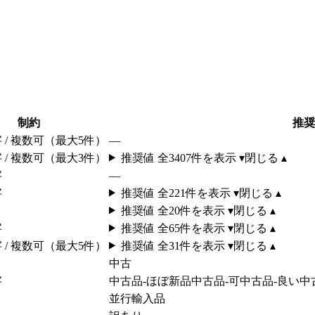
制約
推奨
字 / 複数可（最大5件）
—
字 / 複数可（最大3件）
推奨値 全
3407
件を表示 ▾
閉じる ▴
字
—
字
推奨値 全
221
件を表示 ▾
閉じる ▴
推奨値 全
20
件を表示 ▾
閉じる ▴
字
推奨値 全
65
件を表示 ▾
閉じる ▴
字 / 複数可（最大5件）
推奨値 全
31
件を表示 ▾
閉じる ▴
中古
字
中古品-ほぼ新品
中古品-可
中古品-良い
中
並行輸入品