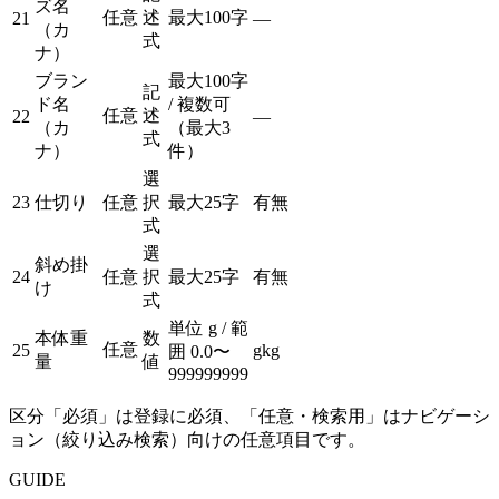
ズ名
任意
述
最大100字
21
—
（カ
式
ナ）
ブラン
最大100字
記
ド名
/ 複数可
任意
述
22
—
（カ
（最大3
式
ナ）
件）
選
23
仕切り
任意
択
最大25字
有
無
式
選
斜め掛
24
任意
択
最大25字
有
無
け
式
単位 g / 範
本体重
数
任意
25
g
kg
囲 0.0〜
量
値
999999999
区分「必須」は登録に必須、「任意・検索用」はナビゲーシ
ョン（絞り込み検索）向けの任意項目です。
GUIDE