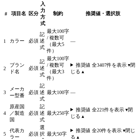
入
力
項目名
区分
制約
推奨値・選択肢
#
方
式
最大100字
記
/ 複数可
カラー
必須
述
1
—
（最大5
式
件）
最大100字
記
ブラン
/ 複数可
推奨値 全
3407
件を表示 ▾
閉
必須
述
2
ド名
（最大3
じる ▴
式
件）
記
メーカ
3
必須
述
最大100字
—
ー型番
式
原産国
記
推奨値 全
221
件を表示 ▾
閉
4
／製造
必須
述
最大250字
じる ▴
国
式
選
代表カ
推奨値 全
20
件を表示 ▾
閉じ
5
必須
択
最大50字
ラー
る ▴