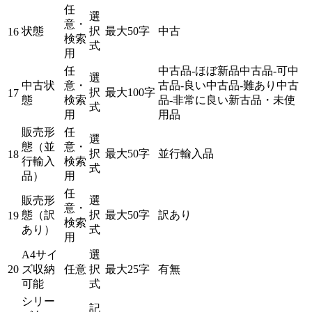
任
選
意・
状態
択
最大50字
中古
16
検索
式
用
任
中古品-ほぼ新品
中古品-可
中
選
中古状
意・
古品-良い
中古品-難あり
中古
択
最大100字
17
態
検索
品-非常に良い
新古品・未使
式
用
用品
販売形
任
選
態（並
意・
択
最大50字
並行輸入品
18
行輸入
検索
式
品）
用
任
販売形
選
意・
態（訳
択
最大50字
訳あり
19
検索
あり）
式
用
A4サイ
選
20
ズ収納
任意
択
最大25字
有
無
可能
式
シリー
記