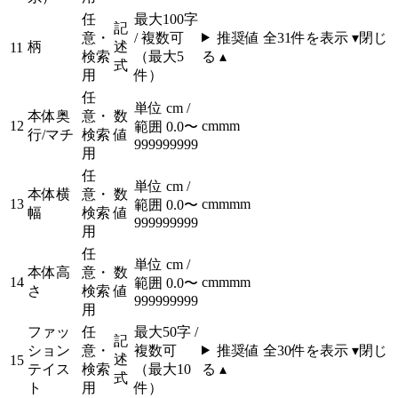
任
最大100字
記
意・
/ 複数可
推奨値 全
31
件を表示 ▾
閉じ
柄
述
11
検索
（最大5
る ▴
式
用
件）
任
単位 cm /
本体奥
意・
数
12
cm
mm
範囲 0.0〜
行/マチ
検索
値
999999999
用
任
単位 cm /
本体横
意・
数
13
cm
mm
m
範囲 0.0〜
幅
検索
値
999999999
用
任
単位 cm /
本体高
意・
数
14
cm
mm
m
範囲 0.0〜
さ
検索
値
999999999
用
ファッ
任
最大50字 /
記
ション
意・
複数可
推奨値 全
30
件を表示 ▾
閉じ
述
15
テイス
検索
（最大10
る ▴
式
ト
用
件）