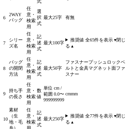
式
任
選
2WAY
意・
択
最大25字
有
無
6
バッグ
検索
式
用
任
記
シリー
意・
推奨値 全
65
件を表示 ▾
閉じ
述
最大100字
7
ズ名
検索
る ▴
式
用
任
バッグ
記
ファスナー
プッシュロック
ベ
意・
の開閉
述
最大50字
ルトと金具
マグネット
面ファ
8
検索
方法
式
スナー
用
任
単位 cm /
持ち手
意・
数
9
cm
mm
範囲 0.0〜
の長さ
検索
値
999999999
用
素材
任
記
（生
意・
推奨値 全
77
件を表示 ▾
閉じ
述
最大250字
10
地・毛
検索
る ▴
式
糸）
用