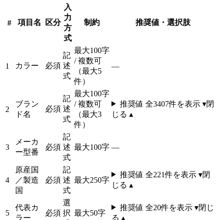
入
力
項目名
区分
制約
推奨値・選択肢
#
方
式
最大100字
記
/ 複数可
カラー
必須
述
1
—
（最大5
式
件）
最大100字
記
ブラン
/ 複数可
推奨値 全
3407
件を表示 ▾
閉
必須
述
2
ド名
（最大3
じる ▴
式
件）
記
メーカ
3
必須
述
最大100字
—
ー型番
式
原産国
記
推奨値 全
221
件を表示 ▾
閉
4
／製造
必須
述
最大250字
じる ▴
国
式
選
代表カ
推奨値 全
20
件を表示 ▾
閉じ
5
必須
択
最大50字
ラー
る ▴