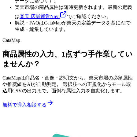
データに基づく）。
楽天市場の商品属性は随時更新されます。最新の定義
は
楽天 店舗運営Navi
でご確認ください。
解説・FAQはCataMapが楽天の定義データを基にAIで
生成・編集しています。
CataMap
商品属性の入力、1点ずつ手作業してい
ませんか？
CataMapは商品名・画像・説明文から、楽天市場の必須属性
や推奨値をAIが自動判定。 選択肢への正規化からモール取
込用CSVの出力まで、面倒な属性入力を自動化します。
無料で導入相談する