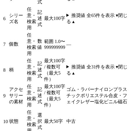
式
任
記
シリー
意・
推奨値 全
65
件を表示 ▾
閉じ
述
最大100字
6
ズ名
検索
る ▴
式
用
任
意・
数
範囲 1.0〜
個数
7
—
検索
値
999999999
用
任
最大100字
記
意・
/ 複数可
推奨値 全
31
件を表示 ▾
閉じ
柄
述
8
検索
（最大5
る ▴
式
用
件）
任
最大100字
アクセ
記
ゴム・ラバー
ナイロン
プラス
意・
/ 複数可
サリー
述
チック
ポリエステル
合皮・フ
9
検索
（最大5
の素材
式
ェイクレザー
塩化ビニル
磁石
用
件）
任
選
意・
状態
択
最大50字
中古
10
検索
式
用