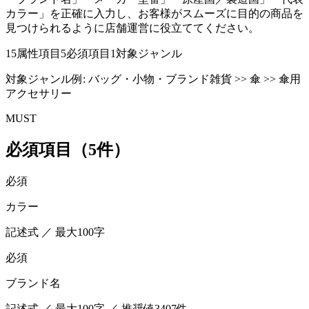
カラー」を正確に入力し、お客様がスムーズに目的の商品を
見つけられるように店舗運営に役立ててください。
15
属性項目
5
必須項目
1
対象ジャンル
対象ジャンル例:
バッグ・小物・ブランド雑貨 >> 傘 >> 傘用
アクセサリー
MUST
必須項目（5件）
必須
カラー
記述式 ／ 最大100字
必須
ブランド名
記述式 ／ 最大100字 ／ 推奨値3407件