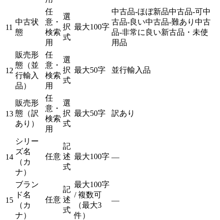
任
中古品-ほぼ新品
中古品-可
中
選
中古状
意・
古品-良い
中古品-難あり
中古
択
最大100字
11
態
検索
品-非常に良い
新古品・未使
式
用
用品
販売形
任
選
態（並
意・
択
最大50字
並行輸入品
12
行輸入
検索
式
品）
用
任
販売形
選
意・
態（訳
択
最大50字
訳あり
13
検索
あり）
式
用
シリー
記
ズ名
任意
述
最大100字
14
—
（カ
式
ナ）
ブラン
最大100字
記
ド名
/ 複数可
任意
述
15
—
（カ
（最大3
式
ナ）
件）