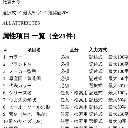
代表カラー
選択式 ／ 最大50字 ／ 推奨値20件
ALL ATTRIBUTES
属性項目 一覧（全21件）
#
項目名
区分
入力方式
1
カラー
必須
記述式
最大100
2
ブランド名
必須
記述式
最大100
3
メーカー型番
必須
記述式
最大100
4
原産国／製造国
必須
記述式
最大250
5
代表カラー
必須
選択式
最大50字
6
シリーズ名
任意・検索用
記述式
最大100
7
つま先の形状
任意・検索用
記述式
最大50字
8
ヒール・ソールの形
任意・検索用
記述式
最大50字
9
素材（生地・毛糸）
任意・検索用
記述式
最大250
10
靴のサイズ（JP）
任意・検索用
選択式
最大50字