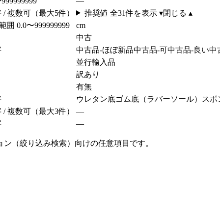
999999999
—
字 / 複数可（最大5件）
推奨値 全
31
件を表示 ▾
閉じる ▴
 範囲 0.0〜999999999
cm
中古
字
中古品-ほぼ新品
中古品-可
中古品-良い
中
並行輸入品
訳あり
有
無
字
ウレタン底
ゴム底（ラバーソール）
スポ
字 / 複数可（最大3件）
—
字
—
ョン（絞り込み検索）向けの任意項目です。