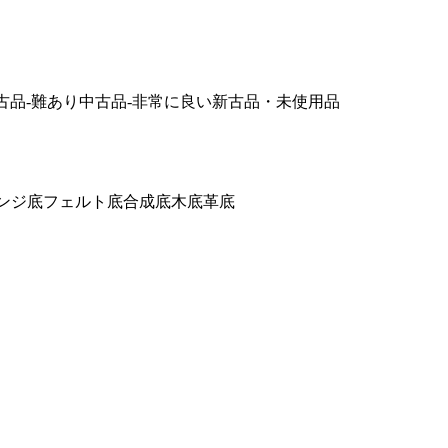
古品-難あり
中古品-非常に良い
新古品・未使用品
ンジ底
フェルト底
合成底
木底
革底