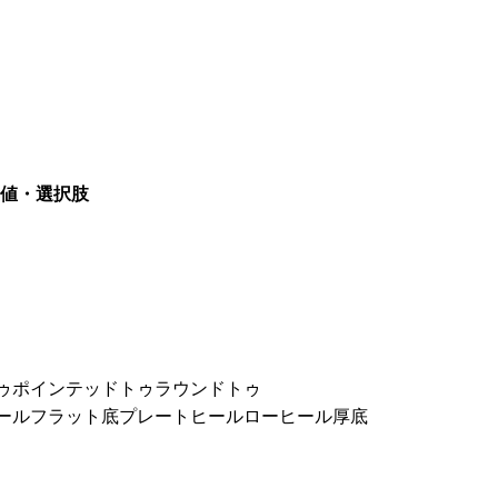
値・選択肢
ゥ
ポインテッドトゥ
ラウンドトゥ
ール
フラット底
プレートヒール
ローヒール
厚底