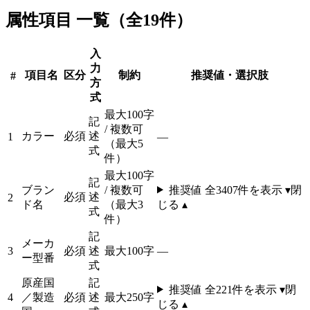
属性項目 一覧（全19件）
入
力
項目名
区分
制約
推奨値・選択肢
#
方
式
最大100字
記
/ 複数可
カラー
必須
述
1
—
（最大5
式
件）
最大100字
記
ブラン
/ 複数可
推奨値 全
3407
件を表示 ▾
閉
必須
述
2
ド名
（最大3
じる ▴
式
件）
記
メーカ
3
必須
述
最大100字
—
ー型番
式
原産国
記
推奨値 全
221
件を表示 ▾
閉
4
／製造
必須
述
最大250字
じる ▴