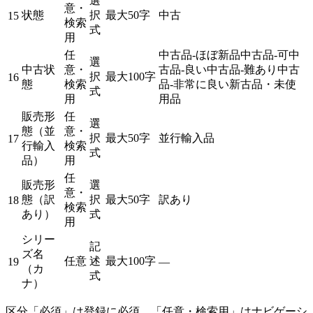
選
意・
状態
択
最大50字
中古
15
検索
式
用
任
中古品-ほぼ新品
中古品-可
中
選
中古状
意・
古品-良い
中古品-難あり
中古
択
最大100字
16
態
検索
品-非常に良い
新古品・未使
式
用
用品
販売形
任
選
態（並
意・
択
最大50字
並行輸入品
17
行輸入
検索
式
品）
用
任
販売形
選
意・
態（訳
択
最大50字
訳あり
18
検索
あり）
式
用
シリー
記
ズ名
任意
述
最大100字
19
—
（カ
式
ナ）
区分「必須」は登録に必須、「任意・検索用」はナビゲーシ