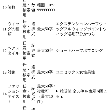
意・
数
範囲 1.0〜
個数
10
—
検索
値
999999999
用
任
ウィッ
選
エクステンション
ハーフウィ
意・
グの種
択
最大50字
ッグ
フルウィッグ
ポイントウ
11
検索
類
式
ィッグ
増毛部分かつら
用
任
記
ヘアス
意・
述
最大50字
ショート
ハーフ
ボブ
ロング
12
タイル
検索
式
用
任
選
意・
対象
択
最大50字
ユニセックス
女性
男性
13
検索
式
用
ファッ
任
最大50字 /
記
ション
意・
複数可
推奨値 全
30
件を表示 ▾
閉じ
述
14
テイス
検索
（最大10
る ▴
式
ト
用
件）
任