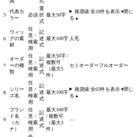
国
式
選
代表カ
推奨値 全
20
件を表示 ▾
閉じ
5
必須
択
最大50字
ラー
る ▴
式
任
ウィッ
記
意・
グの素
述
最大100字
人毛
6
検索
材
式
用
任
最大50字 /
オーダ
記
意・
複数可
ーの種
述
セミオーダー
フルオーダー
7
検索
（最大5
類
式
用
件）
任
記
シリー
意・
推奨値 全
65
件を表示 ▾
閉じ
述
最大100字
8
ズ名
検索
る ▴
式
用
ブラン
任
最大100字
記
ド名
意・
/ 複数可
述
9
—
（カ
検索
（最大3
式
ナ）
用
件）
任