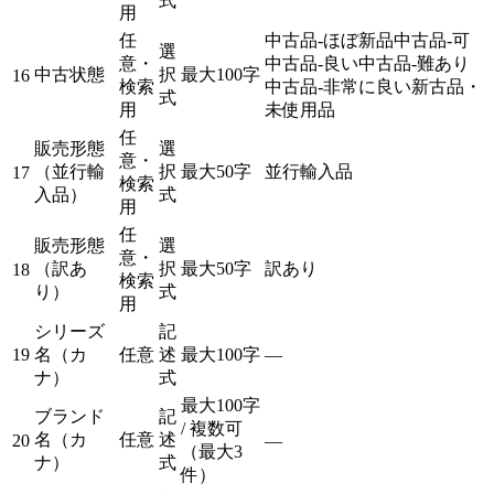
式
用
任
中古品-ほぼ新品
中古品-可
選
意・
中古品-良い
中古品-難あり
中古状態
択
最大100字
16
検索
中古品-非常に良い
新古品・
式
用
未使用品
任
販売形態
選
意・
（並行輸
択
最大50字
並行輸入品
17
検索
入品）
式
用
任
販売形態
選
意・
（訳あ
択
最大50字
訳あり
18
検索
り）
式
用
シリーズ
記
19
名（カ
任意
述
最大100字
—
ナ）
式
最大100字
ブランド
記
/ 複数可
名（カ
任意
述
20
—
（最大3
ナ）
式
件）