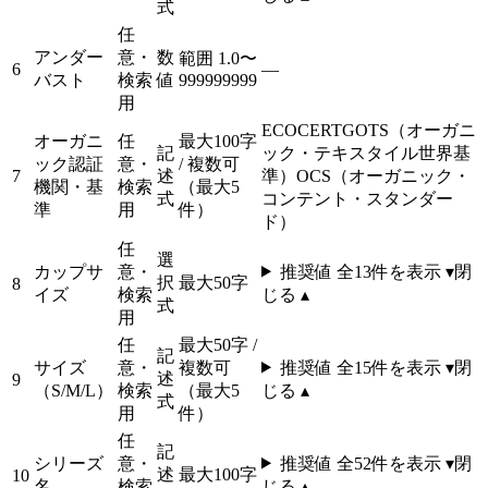
式
任
アンダー
意・
数
範囲 1.0〜
6
—
バスト
検索
値
999999999
用
ECOCERT
GOTS（オーガニ
オーガニ
任
最大100字
記
ック・テキスタイル世界基
ック認証
意・
/ 複数可
7
述
準）
OCS（オーガニック・
機関・基
検索
（最大5
式
コンテント・スタンダー
準
用
件）
ド）
任
選
カップサ
意・
推奨値 全
13
件を表示 ▾
閉
択
最大50字
8
イズ
検索
じる ▴
式
用
任
最大50字 /
記
サイズ
意・
複数可
推奨値 全
15
件を表示 ▾
閉
述
9
（S/M/L）
検索
（最大5
じる ▴
式
用
件）
任
記
シリーズ
意・
推奨値 全
52
件を表示 ▾
閉
述
最大100字
10
名
検索
じる ▴