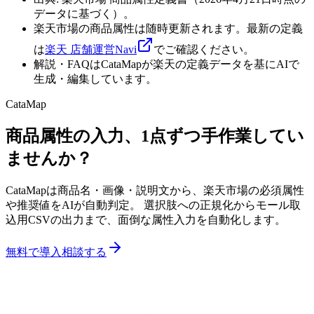
データに基づく）。
楽天市場の商品属性は随時更新されます。最新の定義
は
楽天 店舗運営Navi
でご確認ください。
解説・FAQはCataMapが楽天の定義データを基にAIで
生成・編集しています。
CataMap
商品属性の入力、1点ずつ手作業してい
ませんか？
CataMapは商品名・画像・説明文から、楽天市場の必須属性
や推奨値をAIが自動判定。 選択肢への正規化からモール取
込用CSVの出力まで、面倒な属性入力を自動化します。
無料で導入相談する