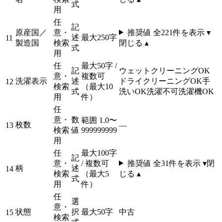
式
用
任
記
原産国／
意・
推奨値 全
221
件を表示 ▾
述
最大250字
11
製造国
検索
閉じる ▴
式
用
任
最大50字 /
記
ウェットクリーニングOK
意・
複数可
洗濯表示
述
ドライクリーニングOK
手
12
検索
（最大10
式
洗いOK
洗濯不可
洗濯機OK
用
件）
任
意・
数
範囲 1.0〜
枚数
13
—
検索
値
999999999
用
任
最大100字
記
意・
/ 複数可
推奨値 全
31
件を表示 ▾
閉
柄
述
14
検索
（最大5
じる ▴
式
用
件）
任
選
意・
状態
択
最大50字
中古
15
検索