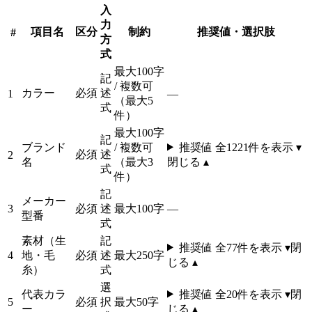
入
力
項目名
区分
制約
推奨値・選択肢
#
方
式
最大100字
記
/ 複数可
カラー
必須
述
1
—
（最大5
式
件）
最大100字
記
ブランド
/ 複数可
推奨値 全
1221
件を表示 ▾
必須
述
2
名
（最大3
閉じる ▴
式
件）
記
メーカー
3
必須
述
最大100字
—
型番
式
素材（生
記
推奨値 全
77
件を表示 ▾
閉
4
地・毛
必須
述
最大250字
じる ▴
糸）
式
選
代表カラ
推奨値 全
20
件を表示 ▾
閉
5
必須
択
最大50字
ー
じる ▴