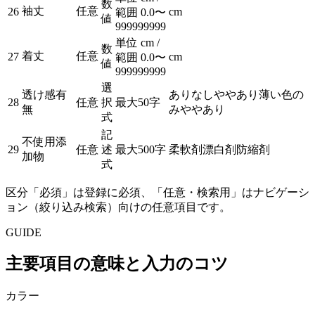
数
袖丈
任意
26
cm
範囲 0.0〜
値
999999999
単位 cm /
数
着丈
任意
27
cm
範囲 0.0〜
値
999999999
選
透け感有
あり
なし
ややあり
薄い色の
28
任意
択
最大50字
無
みややあり
式
記
不使用添
29
任意
述
最大500字
柔軟剤
漂白剤
防縮剤
加物
式
区分「必須」は登録に必須、「任意・検索用」はナビゲーシ
ョン（絞り込み検索）向けの任意項目です。
GUIDE
主要項目の意味と入力のコツ
カラー