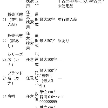
検索
中古品-非常に良い
新古品・
式
用
未使用品
任
販売形態
選
意・
（並行輸
択
最大50字
並行輸入品
21
検索
入品）
式
用
任
販売形態
選
意・
（訳あ
択
最大50字
訳あり
22
検索
り）
式
用
シリーズ
記
23
名（カ
任意
述
最大100字
—
ナ）
式
最大100字
ブランド
記
/ 複数可
名（カ
任意
述
24
—
（最大3
ナ）
式
件）
単位 cm /
数
肩幅
任意
25
cm
範囲 0.0〜
値
999999999
単位 cm /