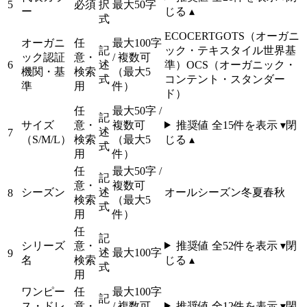
5
必須
択
最大50字
ー
じる ▴
式
ECOCERT
GOTS（オーガニ
オーガニ
任
最大100字
記
ック・テキスタイル世界基
ック認証
意・
/ 複数可
6
述
準）
OCS（オーガニック・
機関・基
検索
（最大5
式
コンテント・スタンダー
準
用
件）
ド）
任
最大50字 /
記
サイズ
意・
複数可
推奨値 全
15
件を表示 ▾
閉
述
7
（S/M/L）
検索
（最大5
じる ▴
式
用
件）
任
最大50字 /
記
意・
複数可
シーズン
述
オールシーズン
冬
夏
春
秋
8
検索
（最大5
式
用
件）
任
記
シリーズ
意・
推奨値 全
52
件を表示 ▾
閉
述
最大100字
9
名
検索
じる ▴
式
用
ワンピー
任
最大100字
記
ス・ドレ
意・
/ 複数可
推奨値 全
12
件を表示 ▾
閉