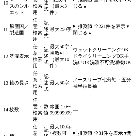
述
10
スのシル
検索
（最大3
じる ▴
式
エット
用
件）
任
記
原産国／
意・
推奨値 全
221
件を表示 ▾
述
最大250字
11
製造国
検索
閉じる ▴
式
用
任
最大50字 /
記
ウェットクリーニングOK
意・
複数可
洗濯表示
述
ドライクリーニングOK
手
12
検索
（最大10
式
洗いOK
洗濯不可
洗濯機OK
用
件）
任
記
意・
ノースリーブ
七分袖・五分
袖の長さ
述
最大50字
13
検索
袖
半袖
長袖
式
用
任
意・
数
範囲 1.0〜
枚数
14
—
検索
値
999999999
用
任
最大100字
記
意・
/ 複数可
推奨値 全
31
件を表示 ▾
閉