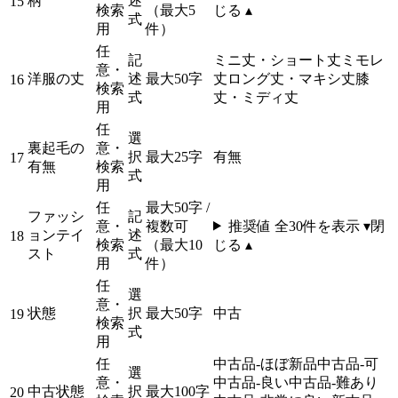
柄
述
15
検索
（最大5
じる ▴
式
用
件）
任
記
ミニ丈・ショート丈
ミモレ
意・
洋服の丈
述
最大50字
丈
ロング丈・マキシ丈
膝
16
検索
式
丈・ミディ丈
用
任
選
裏起毛の
意・
択
最大25字
有
無
17
有無
検索
式
用
任
最大50字 /
ファッシ
記
意・
複数可
推奨値 全
30
件を表示 ▾
閉
ョンテイ
述
18
検索
（最大10
じる ▴
スト
式
用
件）
任
選
意・
状態
択
最大50字
中古
19
検索
式
用
任
中古品-ほぼ新品
中古品-可
選
意・
中古品-良い
中古品-難あり
中古状態
択
最大100字
20