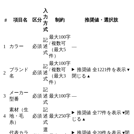
入
力
項目名
区分
制約
推奨値・選択肢
#
方
式
最大100字
記
/ 複数可
カラー
必須
述
1
—
（最大5
式
件）
最大100字
記
ブランド
/ 複数可
推奨値 全
1221
件を表示 ▾
必須
述
2
名
（最大3
閉じる ▴
式
件）
記
メーカー
3
必須
述
最大100字
—
型番
式
素材（生
記
推奨値 全
77
件を表示 ▾
閉
4
地・毛
必須
述
最大250字
じる ▴
糸）
式
選
代表カラ
推奨値 全
20
件を表示 ▾
閉