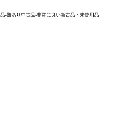
品-難あり
中古品-非常に良い
新古品・未使用品