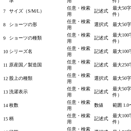
準
用
件）
任意・検索
最大50字
サイズ（S/M/L）
記述式
7
用
件）
任意・検索
ショーツの形
選択式
最大50
8
用
任意・検索
最大100
ショーツの種類
記述式
9
用
件）
任意・検索
シリーズ名
記述式
最大100
10
用
任意・検索
原産国／製造国
記述式
最大250
11
用
任意・検索
股上の種類
選択式
最大50
12
用
任意・検索
最大50字
洗濯表示
記述式
13
用
件）
任意・検索
枚数
数値
範囲 1.0〜
14
用
任意・検索
最大100
柄
記述式
15
用
件）
任意・検索