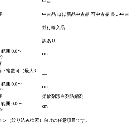
字
中古
字
中古品-ほぼ新品
中古品-可
中古品-良い
中古
字
並行輸入品
字
訳あり
/ 範囲 0.0〜
cm
99
字
—
字 / 複数可（最大3
—
/ 範囲 0.0〜
cm
99
字
柔軟剤
漂白剤
防縮剤
/ 範囲 0.0〜
cm
99
ョン（絞り込み検索）向けの任意項目です。