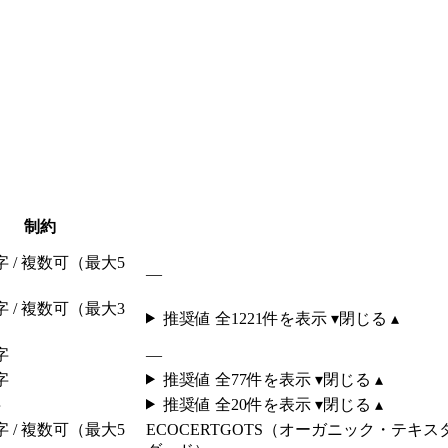
制約
字 / 複数可（最大5
—
字 / 複数可（最大3
推奨値 全
1221
件を表示 ▾
閉じる ▴
字
—
字
推奨値 全
77
件を表示 ▾
閉じる ▴
字
推奨値 全
20
件を表示 ▾
閉じる ▴
字 / 複数可（最大5
ECOCERT
GOTS（オーガニック・テキス