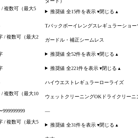
ダード）
 / 複数可（最大5
推奨値 全
15
件を表示 ▾
閉じる ▴
字
Tバック
ボーイレングス
レギュラーショー
字 / 複数可（最大2
ガードル・補正
シームレス
字
推奨値 全
52
件を表示 ▾
閉じる ▴
字
推奨値 全
221
件を表示 ▾
閉じる ▴
字
ハイウエスト
レギュラー
ローライズ
 / 複数可（最大10
ウェットクリーニングOK
ドライクリーニ
999999999
—
字 / 複数可（最大5
推奨値 全
31
件を表示 ▾
閉じる ▴