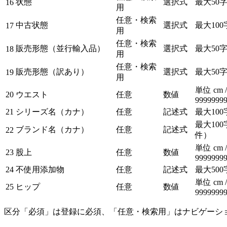
状態
選択式
最大50
16
用
任意・検索
中古状態
選択式
最大100
17
用
任意・検索
販売形態（並行輸入品）
選択式
最大50
18
用
任意・検索
販売形態（訳あり）
選択式
最大50
19
用
単位 cm 
20
ウエスト
任意
数値
9999999
21
シリーズ名（カナ）
任意
記述式
最大100
最大100
ブランド名（カナ）
任意
記述式
22
件）
単位 cm 
23
股上
任意
数値
9999999
24
不使用添加物
任意
記述式
最大500
単位 cm 
25
ヒップ
任意
数値
9999999
区分「必須」は登録に必須、「任意・検索用」はナビゲーシ