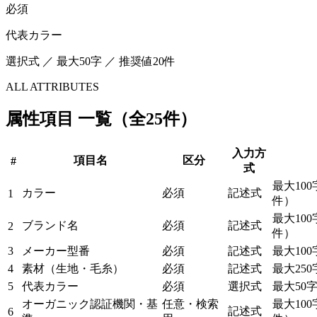
必須
代表カラー
選択式 ／ 最大50字 ／ 推奨値20件
ALL ATTRIBUTES
属性項目 一覧（全25件）
入力方
項目名
区分
#
式
最大100
カラー
必須
記述式
1
件）
最大100
ブランド名
必須
記述式
2
件）
3
メーカー型番
必須
記述式
最大100
4
素材（生地・毛糸）
必須
記述式
最大250
5
代表カラー
必須
選択式
最大50
オーガニック認証機関・基
任意・検索
最大100
記述式
6