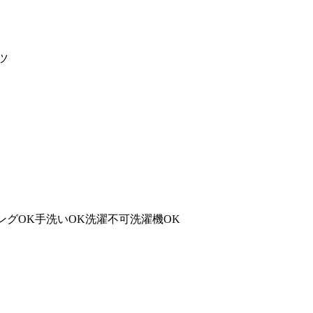
ツ
ングOK
手洗いOK
洗濯不可
洗濯機OK