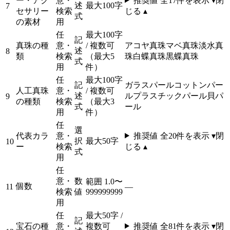
ー・アク
意・
推奨値 全
17
件を表示 ▾
閉
述
最大100字
7
セサリー
検索
じる ▴
式
の素材
用
任
最大100字
記
真珠の種
意・
/ 複数可
アコヤ真珠
マベ真珠
淡水真
述
8
類
検索
（最大5
珠
白蝶真珠
黒蝶真珠
式
用
件）
任
最大100字
記
ガラスパール
コットンパー
人工真珠
意・
/ 複数可
述
ル
プラスチックパール
貝パ
9
の種類
検索
（最大3
式
ール
用
件）
任
選
代表カラ
意・
推奨値 全
20
件を表示 ▾
閉
択
最大50字
10
ー
検索
じる ▴
式
用
任
意・
数
範囲 1.0〜
個数
11
—
検索
値
999999999
用
任
最大50字 /
記
宝石の種
意・
複数可
推奨値 全
81
件を表示 ▾
閉