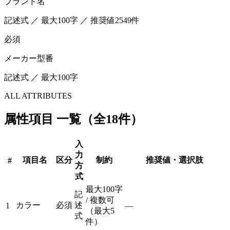
ブランド名
記述式 ／ 最大100字 ／ 推奨値2549件
必須
メーカー型番
記述式 ／ 最大100字
ALL ATTRIBUTES
属性項目 一覧（全18件）
入
力
項目名
区分
制約
推奨値・選択肢
#
方
式
最大100字
記
/ 複数可
カラー
必須
述
1
—
（最大5
式
件）