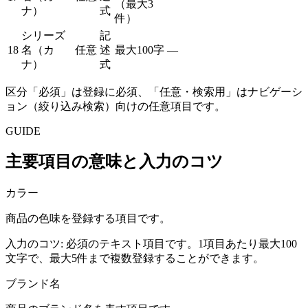
（最大3
ナ）
式
件）
シリーズ
記
18
名（カ
任意
述
最大100字
—
ナ）
式
区分「必須」は登録に必須、「任意・検索用」はナビゲーシ
ョン（絞り込み検索）向けの任意項目です。
GUIDE
主要項目の意味と入力のコツ
カラー
商品の色味を登録する項目です。
入力のコツ:
必須のテキスト項目です。1項目あたり最大100
文字で、最大5件まで複数登録することができます。
ブランド名