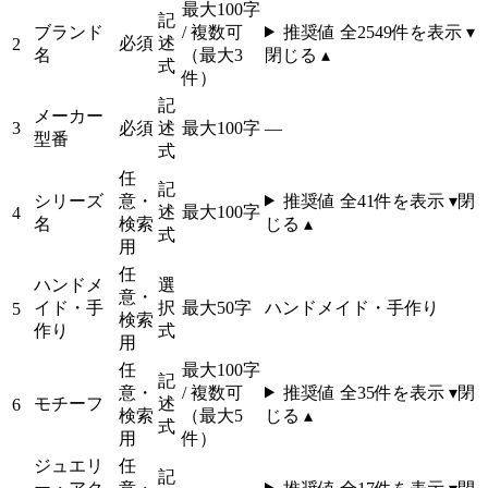
最大100字
記
ブランド
/ 複数可
推奨値 全
2549
件を表示 ▾
必須
述
2
名
（最大3
閉じる ▴
式
件）
記
メーカー
3
必須
述
最大100字
—
型番
式
任
記
シリーズ
意・
推奨値 全
41
件を表示 ▾
閉
述
最大100字
4
名
検索
じる ▴
式
用
任
ハンドメ
選
意・
イド・手
択
最大50字
ハンドメイド・手作り
5
検索
作り
式
用
任
最大100字
記
意・
/ 複数可
推奨値 全
35
件を表示 ▾
閉
モチーフ
述
6
検索
（最大5
じる ▴
式
用
件）
ジュエリ
任
記