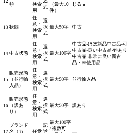
述
12
類
検索
（最大10
じる ▴
式
用
件）
任
選
意・
状態
択
最大50字
中古
13
検索
式
用
任
中古品-ほぼ新品
中古品-可
選
意・
中古品-良い
中古品-難あり
中古状態
択
最大100字
14
検索
中古品-非常に良い
新古
式
用
品・未使用品
任
販売形態
選
意・
（並行輸
択
最大50字
並行輸入品
15
検索
入品）
式
用
任
販売形態
選
意・
（訳あ
択
最大50字
訳あり
16
検索
り）
式
用
最大100字
ブランド
記
/ 複数可
名（カ
任意
述
17
—