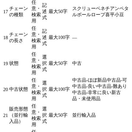
任
記
チェーン
意・
スクリュー
ベネチアン
ペタ
述
最大50字
17
の種類
検索
ル
ボール
ロープ
喜平
小豆
式
用
任
記
チェーン
意・
述
最大100字
18
—
の長さ
検索
式
用
任
選
意・
状態
択
最大50字
中古
19
検索
式
用
任
中古品-ほぼ新品
中古品-可
選
意・
中古品-良い
中古品-難あり
中古状態
択
最大100字
20
検索
中古品-非常に良い
新古
式
用
品・未使用品
任
販売形態
選
意・
（並行輸
択
最大50字
並行輸入品
21
検索
入品）
式
用
任