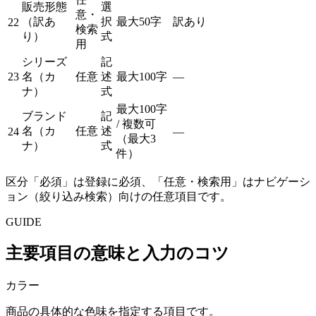
販売形態
選
意・
（訳あ
択
最大50字
訳あり
22
検索
り）
式
用
シリーズ
記
23
名（カ
任意
述
最大100字
—
ナ）
式
最大100字
ブランド
記
/ 複数可
名（カ
任意
述
24
—
（最大3
ナ）
式
件）
区分「必須」は登録に必須、「任意・検索用」はナビゲーシ
ョン（絞り込み検索）向けの任意項目です。
GUIDE
主要項目の意味と入力のコツ
カラー
商品の具体的な色味を指定する項目です。