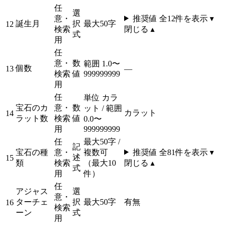
任
選
意・
推奨値 全
12
件を表示 ▾
誕生月
択
最大50字
12
検索
閉じる ▴
式
用
任
意・
数
範囲 1.0〜
個数
13
—
検索
値
999999999
用
任
単位 カラ
宝石のカ
意・
数
ット / 範囲
カラット
14
ラット数
検索
値
0.0〜
用
999999999
任
最大50字 /
記
宝石の種
意・
複数可
推奨値 全
81
件を表示 ▾
述
15
類
検索
（最大10
閉じる ▴
式
用
件）
任
アジャス
選
意・
ターチェ
択
最大50字
有
無
16
検索
ーン
式
用