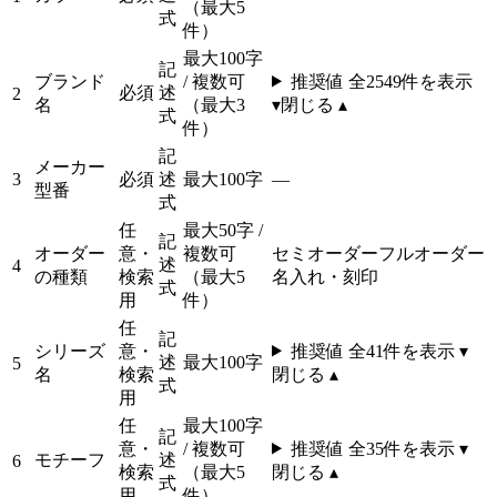
（最大5
式
件）
最大100字
記
ブランド
/ 複数可
推奨値 全
2549
件を表示
必須
述
2
名
（最大3
▾
閉じる ▴
式
件）
記
メーカー
3
必須
述
最大100字
—
型番
式
任
最大50字 /
記
オーダー
意・
複数可
セミオーダー
フルオーダー
述
4
の種類
検索
（最大5
名入れ・刻印
式
用
件）
任
記
シリーズ
意・
推奨値 全
41
件を表示 ▾
述
最大100字
5
名
検索
閉じる ▴
式
用
任
最大100字
記
意・
/ 複数可
推奨値 全
35
件を表示 ▾
モチーフ
述
6
検索
（最大5
閉じる ▴
式
用
件）