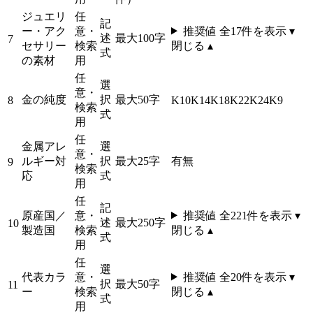
ジュエリ
任
記
ー・アク
意・
推奨値 全
17
件を表示 ▾
述
最大100字
7
セサリー
検索
閉じる ▴
式
の素材
用
任
選
意・
金の純度
択
最大50字
8
K10
K14
K18
K22
K24
K9
検索
式
用
任
金属アレ
選
意・
ルギー対
択
最大25字
有
無
9
検索
応
式
用
任
記
原産国／
意・
推奨値 全
221
件を表示 ▾
述
最大250字
10
製造国
検索
閉じる ▴
式
用
任
選
代表カラ
意・
推奨値 全
20
件を表示 ▾
択
最大50字
11
ー
検索
閉じる ▴
式
用