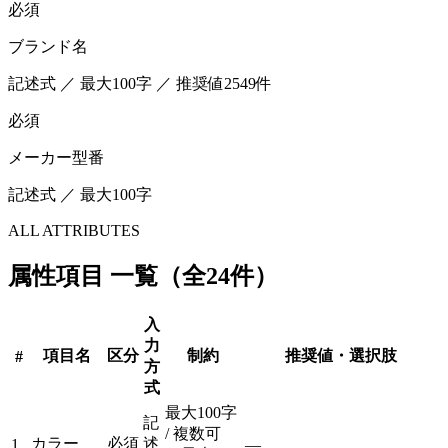
必須
ブランド名
記述式 ／ 最大100字 ／ 推奨値2549件
必須
メーカー型番
記述式 ／ 最大100字
ALL ATTRIBUTES
属性項目 一覧（全24件）
入
力
項目名
区分
制約
推奨値・選択肢
#
方
式
最大100字
記
/ 複数可
カラー
必須
述
1
—