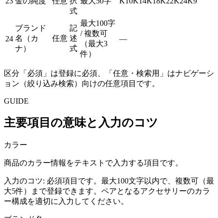
23
金の純度
任意
択
最大50字
K10
K14
K18
K22
K24
K9
式
最大100字
ブランド
記
/ 複数可
名（カ
任意
述
24
—
（最大3
ナ）
式
件）
区分「必須」は登録に必須、「任意・検索用」はナビゲーシ
ョン（絞り込み検索）向けの任意項目です。
GUIDE
主要項目の意味と入力のコツ
カラー
商品のカラー情報をテキストで入力する項目です。
入力のコツ:
必須項目です。最大100文字以内で、複数可（最
大5件）まで登録できます。ペアとなるアクセサリーのカラ
ー構成を適切に入力してください。