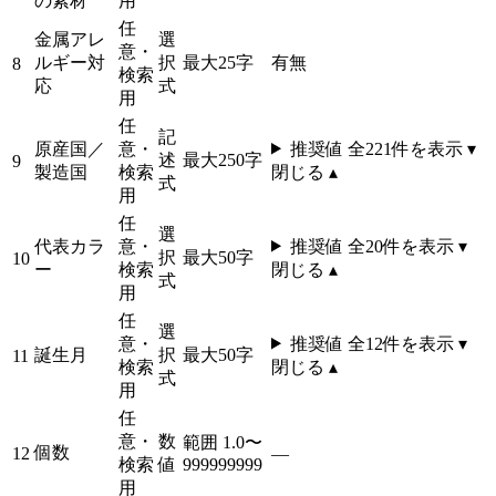
の素材
用
任
金属アレ
選
意・
ルギー対
択
最大25字
有
無
8
検索
応
式
用
任
記
原産国／
意・
推奨値 全
221
件を表示 ▾
述
最大250字
9
製造国
検索
閉じる ▴
式
用
任
選
代表カラ
意・
推奨値 全
20
件を表示 ▾
択
最大50字
10
ー
検索
閉じる ▴
式
用
任
選
意・
推奨値 全
12
件を表示 ▾
誕生月
択
最大50字
11
検索
閉じる ▴
式
用
任
意・
数
範囲 1.0〜
個数
12
—
検索
値
999999999
用