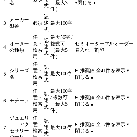
名
（最大3
▾
閉じる ▴
式
件）
記
メーカー
3
必須
述
最大100字
—
型番
式
任
最大50字 /
記
オーダー
意・
複数可
セミオーダー
フルオーダー
述
4
の種類
検索
（最大5
名入れ・刻印
式
用
件）
任
記
シリーズ
意・
推奨値 全
41
件を表示 ▾
述
最大100字
5
名
検索
閉じる ▴
式
用
任
最大100字
記
意・
/ 複数可
推奨値 全
35
件を表示 ▾
モチーフ
述
6
検索
（最大5
閉じる ▴
式
用
件）
ジュエリ
任
記
ー・アク
意・
推奨値 全
17
件を表示 ▾
述
最大100字
7
セサリー
検索
閉じる ▴
式