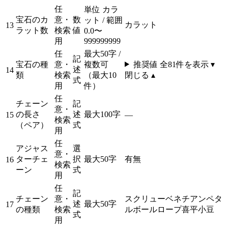
任
単位 カラ
宝石のカ
意・
数
ット / 範囲
カラット
13
ラット数
検索
値
0.0〜
用
999999999
任
最大50字 /
記
宝石の種
意・
複数可
推奨値 全
81
件を表示 ▾
述
14
類
検索
（最大10
閉じる ▴
式
用
件）
任
チェーン
記
意・
の長さ
述
最大100字
15
—
検索
（ペア）
式
用
任
アジャス
選
意・
ターチェ
択
最大50字
有
無
16
検索
ーン
式
用
任
記
チェーン
意・
スクリュー
ベネチアン
ペタ
述
最大50字
17
の種類
検索
ル
ボール
ロープ
喜平
小豆
式
用