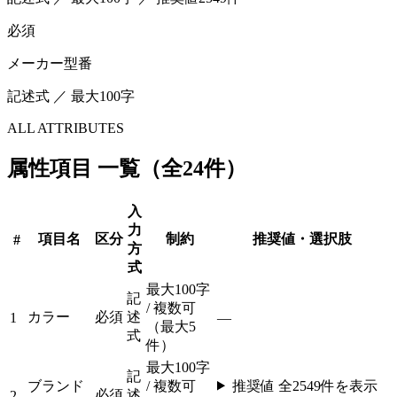
必須
メーカー型番
記述式 ／ 最大100字
ALL ATTRIBUTES
属性項目 一覧（全24件）
入
力
項目名
区分
制約
推奨値・選択肢
#
方
式
最大100字
記
/ 複数可
カラー
必須
述
1
—
（最大5
式
件）
最大100字
記
ブランド
/ 複数可
推奨値 全
2549
件を表示
必須
述
2