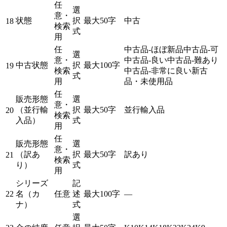
任
選
意・
状態
択
最大50字
中古
18
検索
式
用
任
中古品-ほぼ新品
中古品-可
選
意・
中古品-良い
中古品-難あり
中古状態
択
最大100字
19
検索
中古品-非常に良い
新古
式
用
品・未使用品
任
販売形態
選
意・
（並行輸
択
最大50字
並行輸入品
20
検索
入品）
式
用
任
販売形態
選
意・
（訳あ
択
最大50字
訳あり
21
検索
り）
式
用
シリーズ
記
22
名（カ
任意
述
最大100字
—
ナ）
式
選