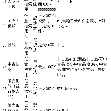
カラッ
カラット
21
検索
値
囲 0.0〜
ト数
用
999999999
任
最大50字 /
記
宝石の
意・
複数可
推奨値 全
81
件を表示 ▾
閉
述
22
種類
検索
（最大10
じる ▴
式
用
件）
任
選
意・
状態
択
最大50字
中古
23
検索
式
用
任
中古品-ほぼ新品
中古品-可
中
選
中古状
意・
古品-良い
中古品-難あり
中古
択
最大100字
24
態
検索
品-非常に良い
新古品・未使
式
用
用品
販売形
任
選
態（並
意・
択
最大50字
並行輸入品
25
行輸入
検索
式
品）
用
任
販売形
選
意・
態（訳
択
最大50字
訳あり
26