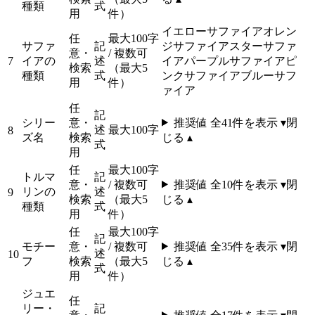
種類
式
用
件）
イエローサファイア
オレン
任
最大100字
サファ
記
ジサファイア
スターサファ
意・
/ 複数可
7
イアの
述
イア
パープルサファイア
ピ
検索
（最大5
種類
式
ンクサファイア
ブルーサフ
用
件）
ァイア
任
記
シリー
意・
推奨値 全
41
件を表示 ▾
閉
述
最大100字
8
ズ名
検索
じる ▴
式
用
任
最大100字
トルマ
記
意・
/ 複数可
推奨値 全
10
件を表示 ▾
閉
リンの
述
9
検索
（最大5
じる ▴
種類
式
用
件）
任
最大100字
記
モチー
意・
/ 複数可
推奨値 全
35
件を表示 ▾
閉
述
10
フ
検索
（最大5
じる ▴
式
用
件）
ジュエ
任
リー・
記