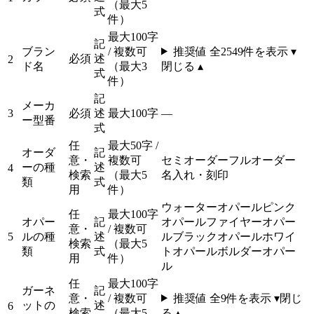
（最大5
式
件）
最大100字
記
ブラン
/ 複数可
推奨値 全
2549
件を表示 ▾
必須
述
2
ド名
（最大3
閉じる ▴
式
件）
記
メーカ
3
必須
述
最大100字
—
ー型番
式
任
最大50字 /
オーダ
記
意・
複数可
セミオーダー
フルオーダー
ーの種
述
4
検索
（最大5
名入れ・刻印
類
式
用
件）
ウォーターオパール
ピンク
任
最大100字
オパー
記
オパール
ファイヤーオパー
意・
/ 複数可
5
ルの種
述
ル
ブラックオパール
ホワイ
検索
（最大5
類
式
トオパール
ボルダーオパー
用
件）
ル
任
最大100字
ガーネ
記
意・
/ 複数可
推奨値 全
9
件を表示 ▾
閉じ
ットの
述
6
検索
（最大5
る ▴