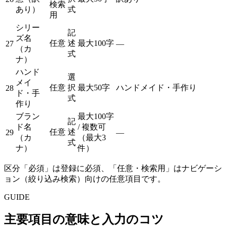
検索
あり）
式
用
シリー
記
ズ名
任意
述
最大100字
27
—
（カ
式
ナ）
ハンド
選
メイ
任意
択
最大50字
ハンドメイド・手作り
28
ド・手
式
作り
ブラン
最大100字
記
ド名
/ 複数可
任意
述
29
—
（カ
（最大3
式
ナ）
件）
区分「必須」は登録に必須、「任意・検索用」はナビゲーシ
ョン（絞り込み検索）向けの任意項目です。
GUIDE
主要項目の意味と入力のコツ