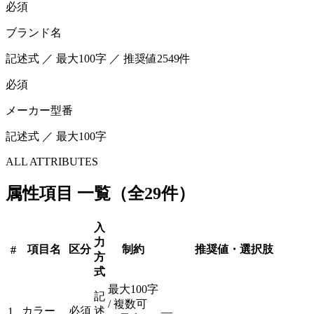
必須
ブランド名
記述式 ／ 最大100字 ／ 推奨値2549件
必須
メーカー型番
記述式 ／ 最大100字
ALL ATTRIBUTES
属性項目 一覧（全29件）
入
力
項目名
区分
制約
推奨値・選択肢
#
方
式
最大100字
記
/ 複数可
カラー
必須
述
1
—