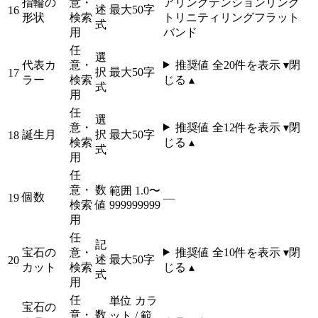
指輪の
意・
アリング
テンションリング
述
最大50字
16
形状
検索
トリニティリング
フラット
式
用
バンド
任
選
代表カ
意・
推奨値 全
20
件を表示 ▾
閉
択
最大50字
17
ラー
検索
じる ▴
式
用
任
選
意・
推奨値 全
12
件を表示 ▾
閉
誕生月
択
最大50字
18
検索
じる ▴
式
用
任
意・
数
範囲 1.0〜
個数
19
—
検索
値
999999999
用
任
記
宝石の
意・
推奨値 全
10
件を表示 ▾
閉
述
最大50字
20
カット
検索
じる ▴
式
用
任
単位 カラ
宝石の
意・
数
ット / 範