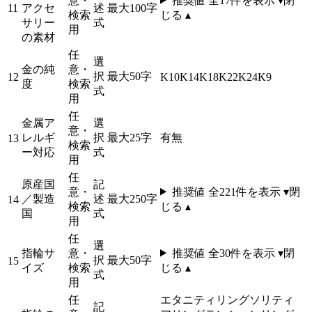
意・
推奨値 全
17
件を表示 ▾
閉
11
アクセ
述
最大100字
検索
じる ▴
サリー
式
用
の素材
任
選
金の純
意・
択
最大50字
12
K10
K14
K18
K22
K24
K9
度
検索
式
用
任
金属ア
選
意・
レルギ
択
最大25字
有
無
13
検索
ー対応
式
用
任
原産国
記
意・
推奨値 全
221
件を表示 ▾
閉
／製造
述
最大250字
14
検索
じる ▴
国
式
用
任
選
指輪サ
意・
推奨値 全
30
件を表示 ▾
閉
択
最大50字
15
イズ
検索
じる ▴
式
用
任
エタニティリング
ソリティ
記