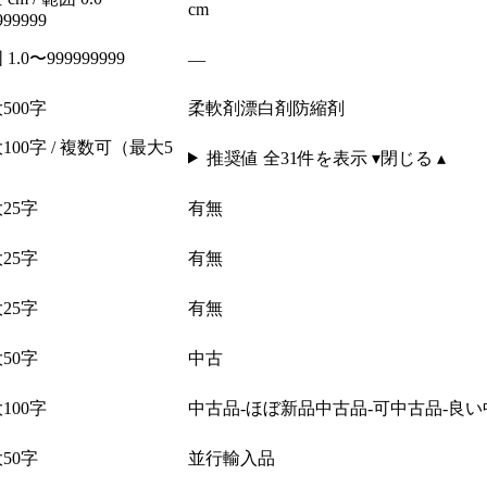
cm
999999
1.0〜999999999
—
500字
柔軟剤
漂白剤
防縮剤
100字 / 複数可（最大5
推奨値 全
31
件を表示 ▾
閉じる ▴
）
25字
有
無
25字
有
無
25字
有
無
50字
中古
100字
中古品-ほぼ新品
中古品-可
中古品-良い
50字
並行輸入品