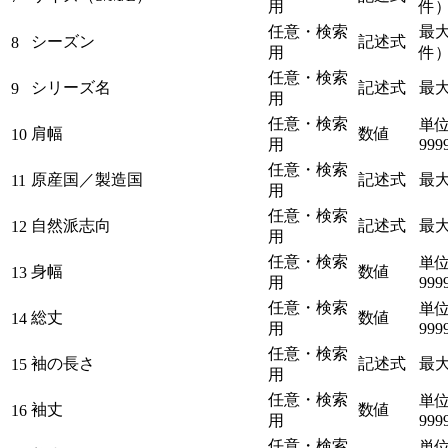
用
件
任意・検索
最大
シーズン
記述式
8
用
件
任意・検索
シリーズ名
記述式
最大
9
用
任意・検索
単位 
肩幅
数値
10
用
999
任意・検索
原産国／製造国
記述式
最大
11
用
任意・検索
自然派志向
記述式
最大
12
用
任意・検索
単位 
身幅
数値
13
用
999
任意・検索
単位 
総丈
数値
14
用
999
任意・検索
袖の長さ
記述式
最大
15
用
任意・検索
単位 
袖丈
数値
16
用
999
任意・検索
単位 