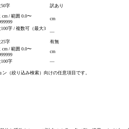
50字
訳あり
cm / 範囲 0.0〜
cm
999999
100字 / 複数可（最大3
—
）
25字
有
無
cm / 範囲 0.0〜
cm
999999
100字
—
ョン（絞り込み検索）向けの任意項目です。