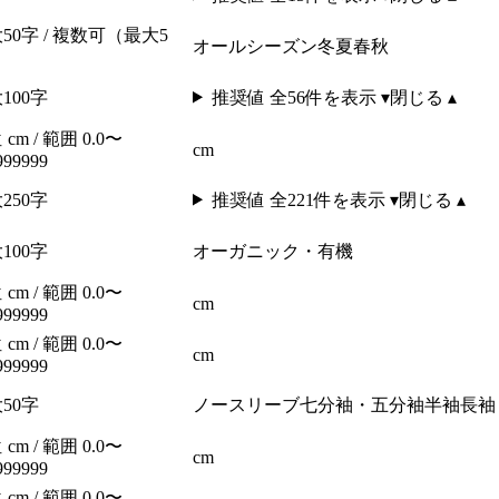
）
50字 / 複数可（最大5
オールシーズン
冬
夏
春
秋
）
100字
推奨値 全
56
件を表示 ▾
閉じる ▴
cm / 範囲 0.0〜
cm
999999
250字
推奨値 全
221
件を表示 ▾
閉じる ▴
100字
オーガニック・有機
cm / 範囲 0.0〜
cm
999999
cm / 範囲 0.0〜
cm
999999
50字
ノースリーブ
七分袖・五分袖
半袖
長袖
cm / 範囲 0.0〜
cm
999999
cm / 範囲 0.0〜