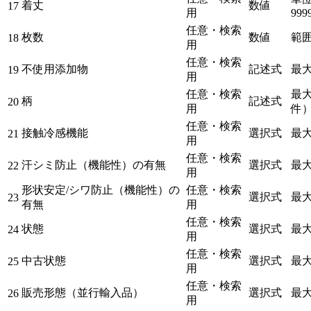
着丈
数値
17
用
999
任意・検索
枚数
数値
範囲 
18
用
任意・検索
不使用添加物
記述式
最大
19
用
任意・検索
最大
柄
記述式
20
用
件
任意・検索
接触冷感機能
選択式
最大
21
用
任意・検索
汗シミ防止（機能性）の有無
選択式
最大
22
用
形状安定/シワ防止（機能性）の
任意・検索
選択式
最大
23
有無
用
任意・検索
状態
選択式
最大
24
用
任意・検索
中古状態
選択式
最大
25
用
任意・検索
販売形態（並行輸入品）
選択式
最大
26
用