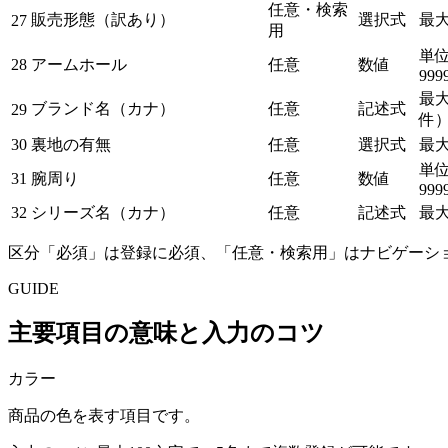
任意・検索
販売形態（訳あり）
選択式
最大
27
用
単位 
28
アームホール
任意
数値
999
最大
ブランド名（カナ）
任意
記述式
29
件
30
裏地の有無
任意
選択式
最大
単位 
31
腕周り
任意
数値
999
32
シリーズ名（カナ）
任意
記述式
最大
区分「必須」は登録に必須、「任意・検索用」はナビゲーシ
GUIDE
主要項目の意味と入力のコツ
カラー
商品の色を表す項目です。