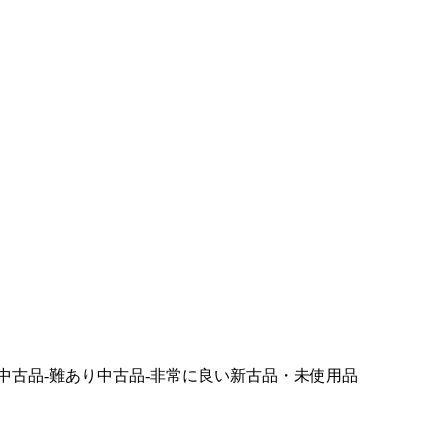
中古品-難あり
中古品-非常に良い
新古品・未使用品