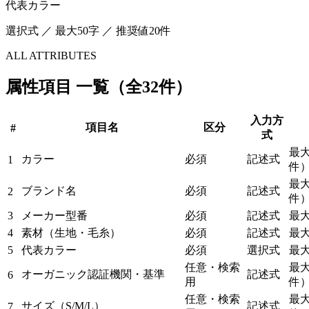
代表カラー
選択式 ／ 最大50字 ／ 推奨値20件
ALL ATTRIBUTES
属性項目 一覧（全32件）
入力方
項目名
区分
#
式
最大
カラー
必須
記述式
1
件
最大
ブランド名
必須
記述式
2
件
3
メーカー型番
必須
記述式
最大
4
素材（生地・毛糸）
必須
記述式
最大
5
代表カラー
必須
選択式
最大
任意・検索
最大
オーガニック認証機関・基準
記述式
6
用
件
任意・検索
最大
サイズ（S/M/L）
記述式
7