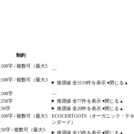
制約
100字 / 複数可（最大5
—
）
100字 / 複数可（最大3
推奨値 全
3119
件を表示 ▾
閉じる ▴
）
100字
—
250字
推奨値 全
77
件を表示 ▾
閉じる ▴
50字
推奨値 全
20
件を表示 ▾
閉じる ▴
100字 / 複数可（最大5
ECOCERT
GOTS（オーガニック・テ
）
ンダード）
50字 / 複数可（最大5
推奨値 全
15
件を表示 ▾
閉じる ▴