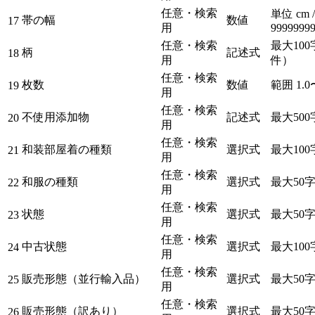
任意・検索
単位 cm 
帯の幅
数値
17
用
9999999
任意・検索
最大100
柄
記述式
18
用
件）
任意・検索
枚数
数値
範囲 1.0〜
19
用
任意・検索
不使用添加物
記述式
最大500
20
用
任意・検索
和装部屋着の種類
選択式
最大100
21
用
任意・検索
和服の種類
選択式
最大50
22
用
任意・検索
状態
選択式
最大50
23
用
任意・検索
中古状態
選択式
最大100
24
用
任意・検索
販売形態（並行輸入品）
選択式
最大50
25
用
任意・検索
販売形態（訳あり）
選択式
最大50
26