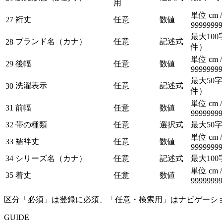
用
単位 cm 
27
裄丈
任意
数値
9999999
最大100
ブランド名（カナ）
任意
記述式
28
件）
単位 cm 
29
後幅
任意
数値
9999999
最大50字
洗濯表示
任意
記述式
30
件）
単位 cm 
31
前幅
任意
数値
9999999
32
帯の種類
任意
選択式
最大50
単位 cm 
33
襦袢丈
任意
数値
9999999
34
シリーズ名（カナ）
任意
記述式
最大100
単位 cm 
35
着丈
任意
数値
9999999
区分「必須」は登録に必須、「任意・検索用」はナビゲーシ
GUIDE