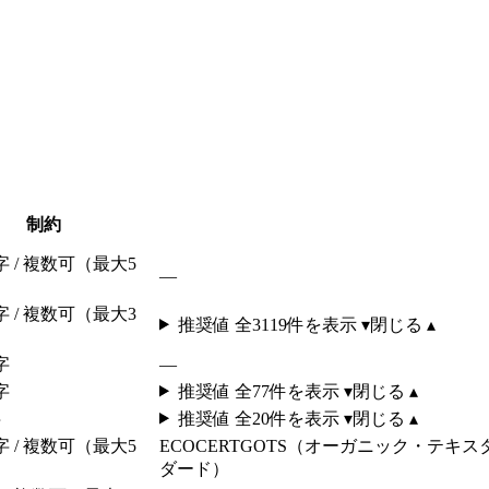
制約
字 / 複数可（最大5
—
字 / 複数可（最大3
推奨値 全
3119
件を表示 ▾
閉じる ▴
字
—
字
推奨値 全
77
件を表示 ▾
閉じる ▴
字
推奨値 全
20
件を表示 ▾
閉じる ▴
字 / 複数可（最大5
ECOCERT
GOTS（オーガニック・テキス
ダード）