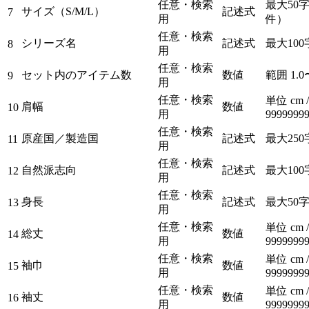
任意・検索
最大50字
サイズ（S/M/L）
記述式
7
用
件）
任意・検索
シリーズ名
記述式
最大100
8
用
任意・検索
セット内のアイテム数
数値
範囲 1.0〜
9
用
任意・検索
単位 cm 
肩幅
数値
10
用
9999999
任意・検索
原産国／製造国
記述式
最大250
11
用
任意・検索
自然派志向
記述式
最大100
12
用
任意・検索
身長
記述式
最大50
13
用
任意・検索
単位 cm 
総丈
数値
14
用
9999999
任意・検索
単位 cm 
袖巾
数値
15
用
9999999
任意・検索
単位 cm 
袖丈
数値
16
用
9999999