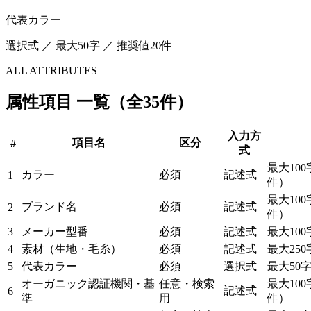
代表カラー
選択式 ／ 最大50字 ／ 推奨値20件
ALL ATTRIBUTES
属性項目 一覧（全35件）
入力方
項目名
区分
#
式
最大100
カラー
必須
記述式
1
件）
最大100
ブランド名
必須
記述式
2
件）
3
メーカー型番
必須
記述式
最大100
4
素材（生地・毛糸）
必須
記述式
最大250
5
代表カラー
必須
選択式
最大50
オーガニック認証機関・基
任意・検索
最大100
記述式
6
準
用
件）