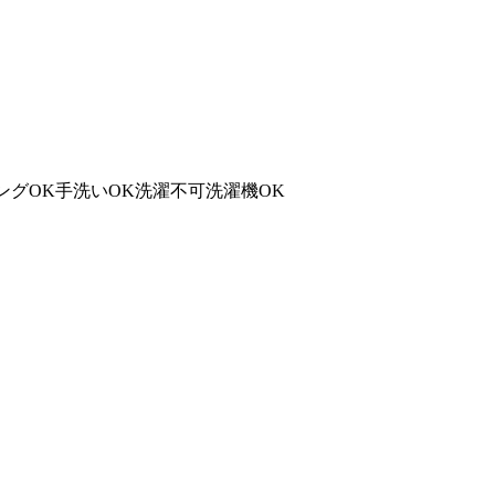
ングOK
手洗いOK
洗濯不可
洗濯機OK