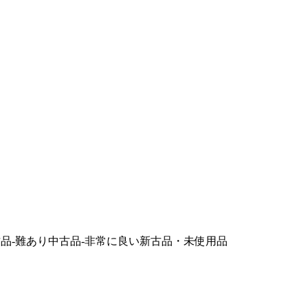
品-難あり
中古品-非常に良い
新古品・未使用品