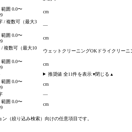
/ 範囲 0.0〜
cm
99
字 / 複数可（最大3
—
/ 範囲 0.0〜
cm
99
 / 複数可（最大10
ウェットクリーニングOK
ドライクリーニ
/ 範囲 0.0〜
cm
99
字
推奨値 全
11
件を表示 ▾
閉じる ▴
/ 範囲 0.0〜
cm
99
字
—
/ 範囲 0.0〜
cm
99
ョン（絞り込み検索）向けの任意項目です。