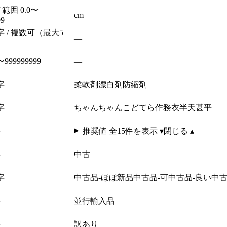
/ 範囲 0.0〜
cm
99
字 / 複数可（最大5
—
999999999
—
字
柔軟剤
漂白剤
防縮剤
字
ちゃんちゃんこ
どてら
作務衣
半天
甚平
字
推奨値 全
15
件を表示 ▾
閉じる ▴
字
中古
字
中古品-ほぼ新品
中古品-可
中古品-良い
中古
字
並行輸入品
字
訳あり