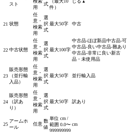
検索
（最大10
じる ▴
スト
式
用
件）
任
選
意・
状態
択
最大50字
中古
21
検索
式
用
任
中古品-ほぼ新品
中古品-可
選
意・
中古品-良い
中古品-難あり
中古状態
択
最大100字
22
検索
中古品-非常に良い
新古
式
用
品・未使用品
任
販売形態
選
意・
（並行輸
択
最大50字
並行輸入品
23
検索
入品）
式
用
任
販売形態
選
意・
（訳あ
択
最大50字
訳あり
24
検索
り）
式
用
単位 cm /
アームホ
数
任意
25
cm
範囲 0.0〜
ール
値
999999999