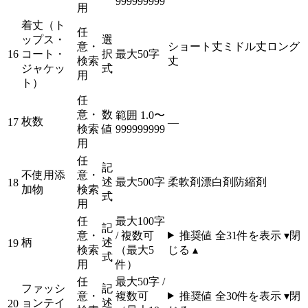
999999999
用
着丈（ト
任
ップス・
選
意・
ショート丈
ミドル丈
ロング
16
コート・
択
最大50字
検索
丈
ジャケッ
式
用
ト）
任
意・
数
範囲 1.0〜
枚数
17
—
検索
値
999999999
用
任
記
不使用添
意・
述
最大500字
柔軟剤
漂白剤
防縮剤
18
加物
検索
式
用
任
最大100字
記
意・
/ 複数可
推奨値 全
31
件を表示 ▾
閉
柄
述
19
検索
（最大5
じる ▴
式
用
件）
任
最大50字 /
ファッシ
記
意・
複数可
推奨値 全
30
件を表示 ▾
閉
ョンテイ
述
20