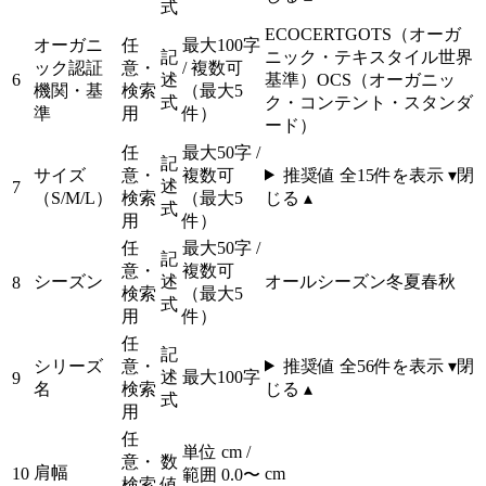
式
ECOCERT
GOTS（オーガ
オーガニ
任
最大100字
記
ニック・テキスタイル世界
ック認証
意・
/ 複数可
6
述
基準）
OCS（オーガニッ
機関・基
検索
（最大5
式
ク・コンテント・スタンダ
準
用
件）
ード）
任
最大50字 /
記
サイズ
意・
複数可
推奨値 全
15
件を表示 ▾
閉
述
7
（S/M/L）
検索
（最大5
じる ▴
式
用
件）
任
最大50字 /
記
意・
複数可
シーズン
述
オールシーズン
冬
夏
春
秋
8
検索
（最大5
式
用
件）
任
記
シリーズ
意・
推奨値 全
56
件を表示 ▾
閉
述
最大100字
9
名
検索
じる ▴
式
用
任
単位 cm /
意・
数
肩幅
10
cm
範囲 0.0〜
検索
値