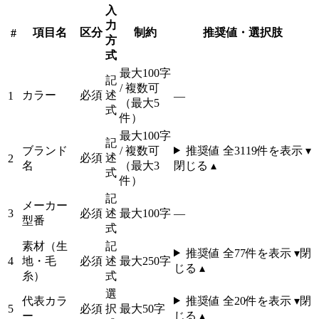
入
力
項目名
区分
制約
推奨値・選択肢
#
方
式
最大100字
記
/ 複数可
カラー
必須
述
1
—
（最大5
式
件）
最大100字
記
ブランド
/ 複数可
推奨値 全
3119
件を表示 ▾
必須
述
2
名
（最大3
閉じる ▴
式
件）
記
メーカー
3
必須
述
最大100字
—
型番
式
素材（生
記
推奨値 全
77
件を表示 ▾
閉
4
地・毛
必須
述
最大250字
じる ▴
糸）
式
選
代表カラ
推奨値 全
20
件を表示 ▾
閉
5
必須
択
最大50字
ー
じる ▴