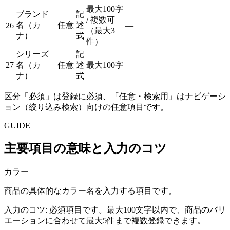
最大100字
ブランド
記
/ 複数可
名（カ
任意
述
26
—
（最大3
ナ）
式
件）
シリーズ
記
27
名（カ
任意
述
最大100字
—
ナ）
式
区分「必須」は登録に必須、「任意・検索用」はナビゲーシ
ョン（絞り込み検索）向けの任意項目です。
GUIDE
主要項目の意味と入力のコツ
カラー
商品の具体的なカラー名を入力する項目です。
入力のコツ:
必須項目です。最大100文字以内で、商品のバリ
エーションに合わせて最大5件まで複数登録できます。