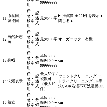
999999999
用
任
記
原産国／
意・
推奨値 全
221
件を表示 ▾
述
最大250字
11
製造国
検索
閉じる ▴
式
用
任
記
自然派志
意・
述
最大100字
オーガニック・有機
12
向
検索
式
用
任
単位 cm /
意・
数
身幅
13
cm
範囲 0.0〜
検索
値
999999999
用
任
最大50字 /
記
ウェットクリーニングOK
意・
複数可
洗濯表示
述
ドライクリーニングOK
手
14
検索
（最大10
式
洗いOK
洗濯不可
洗濯機OK
用
件）
任
単位 cm /
意・
数
着丈
15
cm
範囲 0.0〜
検索
値