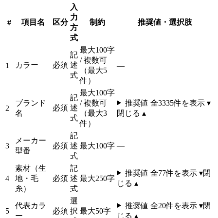
入
力
項目名
区分
制約
推奨値・選択肢
#
方
式
最大100字
記
/ 複数可
カラー
必須
述
1
—
（最大5
式
件）
最大100字
記
ブランド
/ 複数可
推奨値 全
3335
件を表示 ▾
必須
述
2
名
（最大3
閉じる ▴
式
件）
記
メーカー
3
必須
述
最大100字
—
型番
式
素材（生
記
推奨値 全
77
件を表示 ▾
閉
4
地・毛
必須
述
最大250字
じる ▴
糸）
式
選
代表カラ
推奨値 全
20
件を表示 ▾
閉
5
必須
択
最大50字
ー
じる ▴