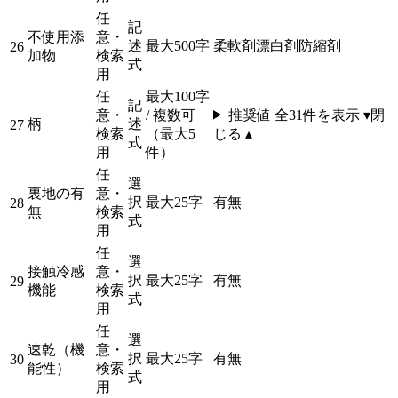
任
記
不使用添
意・
述
最大500字
柔軟剤
漂白剤
防縮剤
26
加物
検索
式
用
任
最大100字
記
意・
/ 複数可
推奨値 全
31
件を表示 ▾
閉
柄
述
27
検索
（最大5
じる ▴
式
用
件）
任
選
裏地の有
意・
択
最大25字
有
無
28
無
検索
式
用
任
選
接触冷感
意・
択
最大25字
有
無
29
機能
検索
式
用
任
選
速乾（機
意・
択
最大25字
有
無
30
能性）
検索
式
用