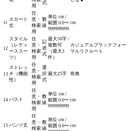
式
用
任
単位 cm /
スカート
意・
数
11
cm
範囲 0.0〜
丈
検索
値
999999999
用
スタイル
任
最大50字 /
記
（レディ
意・
複数可
カジュアル
ブラックフォー
述
12
ーススー
検索
（最大3
マル
リクルート
式
ツ）
用
件）
任
ストレッ
選
意・
チ（機能
択
最大25字
有
無
13
検索
性）
式
用
任
単位 cm /
意・
数
バスト
14
cm
範囲 0.0〜
検索
値
999999999
用
任
単位 cm /
意・
数
パンツ丈
15
cm
範囲 0.0〜
検索
値