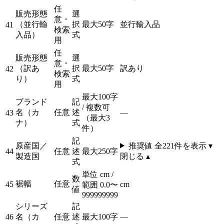
任
販売形態
選
意・
（並行輸
択
最大50字
並行輸入品
41
検索
入品）
式
用
任
販売形態
選
意・
（訳あ
択
最大50字
訳あり
42
検索
り）
式
用
最大100字
ブランド
記
/ 複数可
名（カ
任意
述
43
—
（最大3
ナ）
式
件）
記
原産国／
推奨値 全
221
件を表示 ▾
44
任意
述
最大250字
製造国
閉じる ▴
式
単位 cm /
数
裾幅
任意
45
cm
範囲 0.0〜
値
999999999
シリーズ
記
46
名（カ
任意
述
最大100字
—