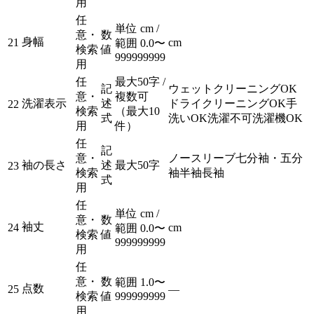
用
任
単位 cm /
意・
数
身幅
21
cm
範囲 0.0〜
検索
値
999999999
用
任
最大50字 /
記
ウェットクリーニングOK
意・
複数可
洗濯表示
述
ドライクリーニングOK
手
22
検索
（最大10
式
洗いOK
洗濯不可
洗濯機OK
用
件）
任
記
意・
ノースリーブ
七分袖・五分
袖の長さ
述
最大50字
23
検索
袖
半袖
長袖
式
用
任
単位 cm /
意・
数
袖丈
24
cm
範囲 0.0〜
検索
値
999999999
用
任
意・
数
範囲 1.0〜
点数
25
—
検索
値
999999999
用