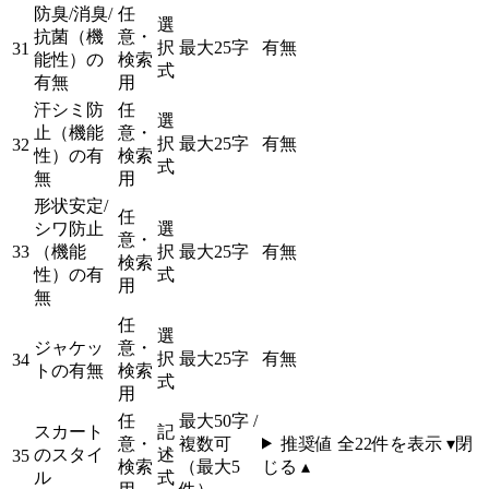
防臭/消臭/
任
選
抗菌（機
意・
択
最大25字
有
無
31
能性）の
検索
式
有無
用
汗シミ防
任
選
止（機能
意・
択
最大25字
有
無
32
性）の有
検索
式
無
用
形状安定/
任
シワ防止
選
意・
33
（機能
択
最大25字
有
無
検索
性）の有
式
用
無
任
選
ジャケッ
意・
択
最大25字
有
無
34
トの有無
検索
式
用
任
最大50字 /
スカート
記
意・
複数可
推奨値 全
22
件を表示 ▾
閉
のスタイ
述
35
検索
（最大5
じる ▴
ル
式