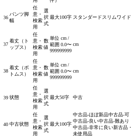
用
件）
任
選
パンツ脚
意・
択
最大100字
スタンダード
スリム
ワイド
36
幅
検索
式
用
任
単位 cm /
着丈（ト
意・
数
37
cm
範囲 0.0〜
ップス）
検索
値
999999999
用
任
単位 cm /
着丈（ボ
意・
数
38
cm
範囲 0.0〜
トムス）
検索
値
999999999
用
任
選
意・
状態
択
最大50字
中古
39
検索
式
用
任
中古品-ほぼ新品
中古品-可
選
意・
中古品-良い
中古品-難あり
中古状態
択
最大100字
40
検索
中古品-非常に良い
新古品・
式
用
未使用品