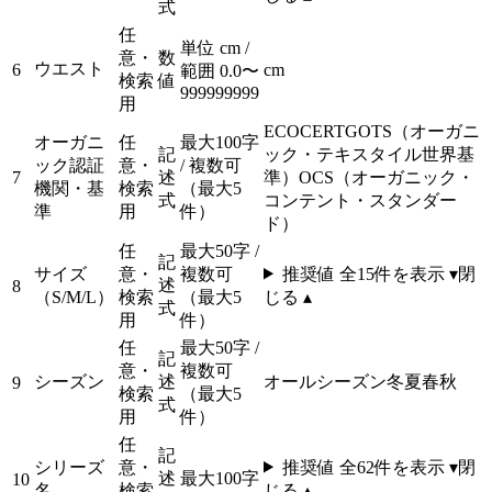
式
任
単位 cm /
意・
数
ウエスト
6
cm
範囲 0.0〜
検索
値
999999999
用
ECOCERT
GOTS（オーガニ
オーガニ
任
最大100字
記
ック・テキスタイル世界基
ック認証
意・
/ 複数可
7
述
準）
OCS（オーガニック・
機関・基
検索
（最大5
式
コンテント・スタンダー
準
用
件）
ド）
任
最大50字 /
記
サイズ
意・
複数可
推奨値 全
15
件を表示 ▾
閉
述
8
（S/M/L）
検索
（最大5
じる ▴
式
用
件）
任
最大50字 /
記
意・
複数可
シーズン
述
オールシーズン
冬
夏
春
秋
9
検索
（最大5
式
用
件）
任
記
シリーズ
意・
推奨値 全
62
件を表示 ▾
閉
述
最大100字
10
名
検索
じる ▴