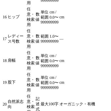
999999999
用
任
単位 cm /
意・
数
ヒップ
16
cm
範囲 0.0〜
検索
値
999999999
用
任
レディー
意・
数
範囲 1.0〜
17
—
ス号数
検索
値
999999999
用
任
単位 cm /
意・
数
肩幅
18
cm
範囲 0.0〜
検索
値
999999999
用
任
単位 cm /
意・
数
股下
19
cm
範囲 0.0〜
検索
値
999999999
用
任
記
自然派志
意・
述
最大100字
オーガニック・有機
20
向
検索
式